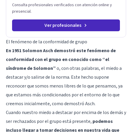
Pero si estás listo(a) para comprender, sanar y transformar la
Consulta profesionales verificados con atención online y
raíz de lo que te ocurre, la Dra. Sandra Milena Jiménez Duque
presencial.
es una de las mejores opciones para acompañarte. Porque
cuando sanas tu mundo interno, cambias tu forma de pensar,
de elegir y de vivir.
Ver profesionales
El fenómeno de la conformidad de grupo
En 1951 Solomon Asch demostró este fenómeno de
conformidad con el grupo en conocido como “el
síndrome de Solomon”
o, con otras palabras, el miedo a
destacar y/o salirse de la norma. Este hecho supone
reconocer que somos menos libres de lo que pensamos, ya
que estamos más condicionados por el entorno de lo que
creemos inicialmente,
como demostró Asch
.
Cuando nuestro miedo a destacar por encima de los demás y
ser rechazados por el grupo está presente,
podemos
incluso llegar a tomar decisiones en nuestra vida que