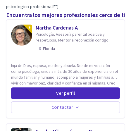
psicológico profesional?")
Encuentra los mejores profesionales cerca de ti
Martha Cardenas A
Psicología, Asesoría parental positiva y
respetuosa, Mentoria reconexión contigo
Florida
hija de Dios, esposa, madre y abuela. Desde mi vocación
como psicóloga, unida a más de 30 años de experiencia en el
mundo familiar y humano, acompaño a mujeres y familias a
vivir con mayor paz, claridad y confianza en sí mismas. Creo
profundamente que la vida está hecha de etapas, y que cada
Ver perfil
ciclo —personal, emocional, espiritual y familiar— trae
oportunidades de crecimiento. Por eso utilizo una
combinación de psicología positiva, enfoque humanista,
Contactar
herramientas contemporáneas de bienestar mental y
espiritualidad, para que puedas recorrer tu propio camino
sintiéndote sostenida, acompañada y más segura de quién
eres. Mi misión es ayudarte a ordenar tu mundo interior, sanar