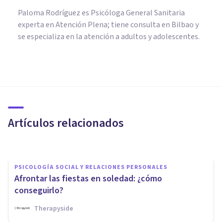
Paloma Rodríguez es Psicóloga General Sanitaria
experta en Atención Plena; tiene consulta en Bilbao y
se especializa en la atención a adultos y adolescentes.
PSICOLOGÍA CLÍNICA
Estar lejos de casa: las claves
psicológicas para migrantes
españoles
Artículos relacionados
Rubén Camacho
PSICOLOGÍA SOCIAL Y RELACIONES PERSONALES
Afrontar las fiestas en soledad: ¿cómo
conseguirlo?
Therapyside