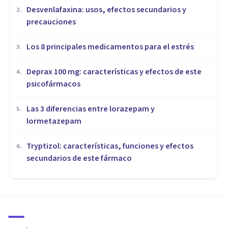
Desvenlafaxina: usos, efectos secundarios y
2
.
precauciones
Los 8 principales medicamentos para el estrés
3
.
Deprax 100 mg: características y efectos de este
4
.
psicofármacos
Las 3 diferencias entre lorazepam y
5
.
lormetazepam
Tryptizol: características, funciones y efectos
6
.
secundarios de este fármaco
PSICOFARMACOLOGÍA
ISRS: tipos, funcionamiento y
efectos de este antidepresivo