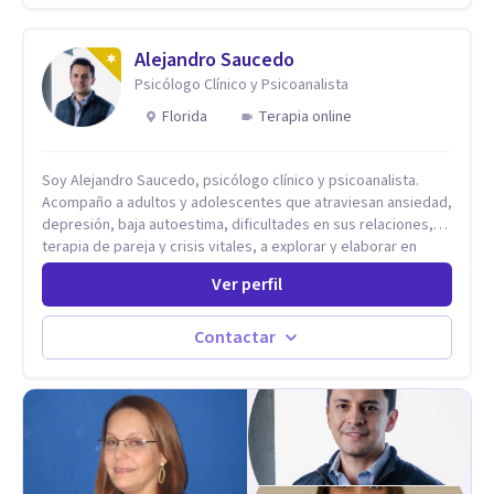
Alejandro Saucedo
Psicólogo Clínico y Psicoanalista
Florida
Terapia online
Soy Alejandro Saucedo, psicólogo clínico y psicoanalista.
Acompaño a adultos y adolescentes que atraviesan ansiedad,
depresión, baja autoestima, dificultades en sus relaciones,
terapia de pareja y crisis vitales, a explorar y elaborar en
profundidad los conflictos internos que generan malestar en
Ver perfil
su presente. A través del proceso psicoanalítico de
autoconocimiento y análisis, es posible acceder a las
historias personales, elaborar las experiencias del pasado y
Contactar
resignificarlas, liberando su influencia para construir un futuro
con mayor libertad y autenticidad. La terapia psicoanalítica
crea un espacio de verbalización libre y sin filtros. A través de
esta conversación abierta y del trabajo analítico conjunto, se
exploran las vivencias que aún condicionan el presente, se les
otorga un nuevo sentido y se transforma su impacto
emocional. De esta forma, los pacientes logran mayor