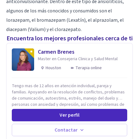
anticonvulsionante. Dentro de este tipo de ansiolíticos,
algunos de los más conocidos y consumidos son el
lorazepam, el bromazepam (Lexatín), el alprazolam, el
diacepam (Valium) y el clorazepato.
Encuentra los mejores profesionales cerca de ti
Carmen Brenes
Master en Consejeria Clinica y Salud Mental
Houston
Terapia online
Tengo mas de 12 años en atención individual, pareja y
familias. Apoyando en la resolución de conflictos, problemas
de comunicación, autoestima, estrés, manejo del duelo y
personas con ansiedad y depresión, así como problemas de
conducta y comportamiento. Desarrollo de personas
Ver perfil
maximizando su potencial y elevando su desempeño.
Estableciendo metas a corto y largo plazo, es vital para la
vida de cada uno tener su propia vision.
Contactar