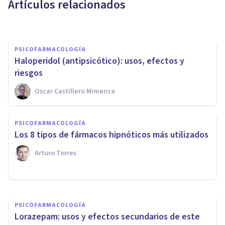
Artículos relacionados
Alex Ortega Andero
PSICOFARMACOLOGÍA
​Haloperidol (antipsicótico): usos, efectos y
riesgos
Oscar Castillero Mimenza
PSICOFARMACOLOGÍA
PSICOFARMACOLOGÍA
Antidepresivos tricíclicos: usos
Los 8 tipos de fármacos hipnóticos más utilizados
y efectos secundarios
Arturo Torres
Arturo Torres
PSICOFARMACOLOGÍA
Lorazepam: usos y efectos secundarios de este