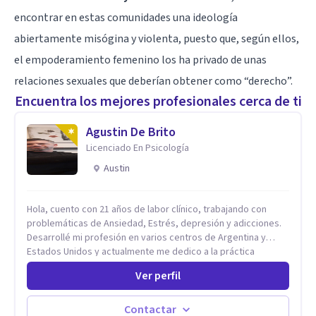
encontrar en estas comunidades una ideología
abiertamente misógina y violenta, puesto que, según ellos,
el empoderamiento femenino los ha privado de unas
relaciones sexuales que deberían obtener como “derecho”.
Encuentra los mejores profesionales cerca de ti
Agustin De Brito
Licenciado En Psicología
Austin
Hola, cuento con 21 años de labor clínico, trabajando con
problemáticas de Ansiedad, Estrés, depresión y adicciones.
Desarrollé mi profesión en varios centros de Argentina y
Estados Unidos y actualmente me dedico a la práctica
privada. Utilizo terapias cognitivas conductuales basadas en
Ver perfil
evidencia científica con comprobados resultados. Los
objetivos terapéuticos están centrados en brindar
herramientas concretas para el cambio, que permitan
Contactar