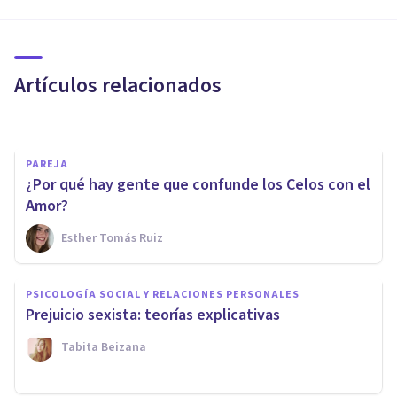
características, ejemplos, y
cómo superarla
Artículos relacionados
Nahum Montagud Rubio
PAREJA
¿Por qué hay gente que confunde los Celos con el
Amor?
Esther Tomás Ruiz
PSICOLOGÍA SOCIAL Y RELACIONES PERSONALES
Incels: quiénes son y cómo
PSICOLOGÍA SOCIAL Y RELACIONES PERSONALES
piensan los integrantes de este
​Prejuicio sexista: teorías explicativas
colectivo
Tabita Beizana
Oscar Castillero Mimenza