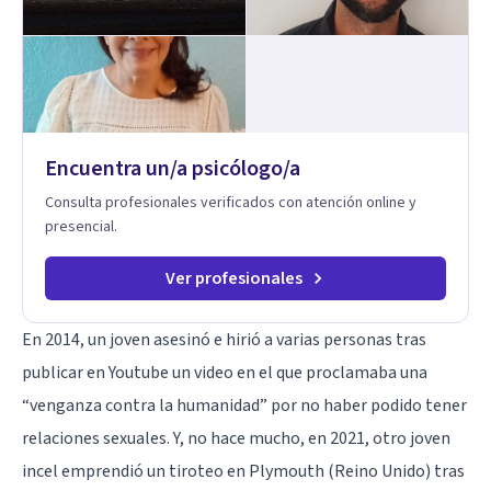
disfunción eréctil, la eyaculación precoz y la falta de deseo
tanto en mujeres como en hombres. La sexualidad es de
enorme importancia tanto para el bienestar físico y mental
como a nivel personal para una buena autoestima y una
relación saludable de pareja.
Encuentra un/a psicólogo/a
Consulta profesionales verificados con atención online y
presencial.
Ver profesionales
En 2014, un joven asesinó e hirió a varias personas tras
publicar en Youtube un video en el que proclamaba una
“venganza contra la humanidad” por no haber podido tener
relaciones sexuales. Y, no hace mucho, en 2021, otro joven
incel emprendió un tiroteo en Plymouth (Reino Unido) tras