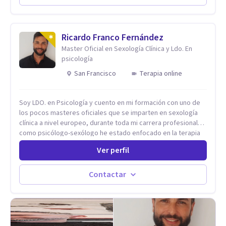
desarrollar nuevas habilidades y estrategias basadas en la
salud y calidad de vida.
Ricardo Franco Fernández
Master Oficial en Sexología Clínica y Ldo. En
psicología
San Francisco
Terapia online
Soy LDO. en Psicología y cuento en mi formación con uno de
los pocos masteres oficiales que se imparten en sexología
clínica a nivel europeo, durante toda mi carrera profesional
como psicólogo-sexólogo he estado enfocado en la terapia
sexual desde una perspectiva multidisciplinar BIO-PSICO-
Ver perfil
SOCIAL ya que aunque las bases de mi trabajo son
psicológicas, si no se tienen en consideración otros factores
la terapia puede no funcionar al tener una visión demasiado
Contactar
simplista, excluyendo de antemano otros factores que
pueden influir. Mi intención es ayudar para conseguir una
mejora global de tu sexualidad, considerando cada caso
como algo particular e intentando adaptarme a tu situación
personal concreta. En especial mi ámbito de trabajo es la