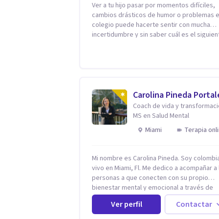
Ver a tu hijo pasar por momentos difíciles,
cambios drásticos de humor o problemas e
colegio puede hacerte sentir con mucha
incertidumbre y sin saber cuál es el siguien
paso. Aquí encontrarás un espacio seguro 
cálido donde tanto tú como tus hijos se sen
realmente escuchados, comprendidos y
apoyados para recuperar la tranquilidad en
casa. Me especializo en guiar a familias a través
de herramientas prácticas y dinámicas
Carolina Pineda Portal
adaptadas a la edad de cada menor, dejan
Coach de vida y transformaci
lado las etiquetas y los tecnicismos. Mi fo
MS en Salud Mental
de trabajar se centra en entender las
Miami
Terapia onl
emociones que hay detrás del comportami
ayudándoles a desarrollar la confianza
necesaria para superar sus retos y
Mi nombre es Carolina Pineda. Soy colombi
fortaleciendo la comunicación entre ustede
vivo en Miami, Fl. Me dedico a acompañar a 
Acompaño a niños y adolescentes que est
personas a que conecten con su propio
lidiando con la ansiedad, la timidez, la rebe
bienestar mental y emocional a través de
dificultades escolares, así como a padres 
verdades universales para que de esta ma
buscan orientación y pautas claras para ed
Ver perfil
Contactar
nos permitamos navegar por la vida con
sin perder la paciencia ni el control. Si estás
facilidad, paz y gozo. Todo se encuentra e