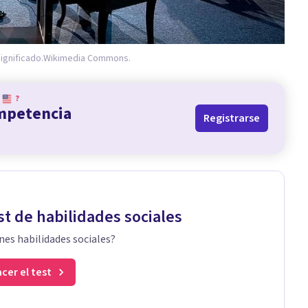
ignificado.
Wikimedia Commons.
?
ompetencia
Registrarse
st de habilidades sociales
nes habilidades sociales?
cer el test