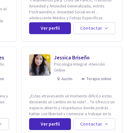
Tratamientos para: Crisis de Pánico, Trastorno
Ansiedad y Ansiedad Generalizada, estrés
n el
Postraumático. Ansiedad Social en el
adolescente Miedos y Fobias Específicas.
te
Trastornos de la conducta alimentaria (Anorexia
y
Ver perfil
Contactar
y Bulimia) Modificación conductas no deseadas.
tirán
Impulsividad, conductas obsesivas,
compulsividad. Trastorno obsesivo compulsivo.
Tratamiento Eficaz para la Depresión (AC)
Evaluación, contención e intervención en riesgo
es
Jessica Briseño
Suicida Conductas autolesivas en el
do de
ón.
Psicología Integral -Atención
adolescente. Problemas con el consumo de
rma
Online
alcohol y sustancias. Tratamiento del Estrés.
Mindfulness. Estimulación temprana,
ine
Austin
Terapia online
ento,
Establecimiento del vínculo del Apego Seguro.
Orientación sexual, Acompañamiento
Tanatológico. Cuidados paliativos en
ana y
¿Estas atravesando un momento difícil o estas
s.
enfermedades crónicas.
las
deseando un cambio en tu vida?... Te ofrezco un
án
espacio abierto y respetuoso donde podrás
ldía o
hablar con libertad y comenzar a trabajar en lo
que
nera
que hoy te preocupa. Me especializo en
ucar
Ver perfil
Contactar
Trastornos de Ansiedad y a lo largo de mi
n
experiencia profesional he acompañado a