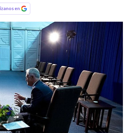
rízanos en