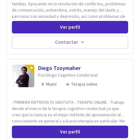
familias. Apoyando en la resolución de conflictos, problemas
de comunicación, autoestima, estrés, manejo del duelo y
personas con ansiedad y depresión, así como problemas de
conducta y comportamiento. Desarrollo de personas
Ver perfil
maximizando su potencial y elevando su desempeño.
Estableciendo metas a corto y largo plazo, es vital para la
vida de cada uno tener su propia vision.
Contactar
Diego Tzoymaher
Psicólogo Cognitivo Conductual
Miami
Terapia online
- PRIMERA ENTREVISTA GRATUITA - TERAPIA ONLINE - Trabajo
desde el marco de la terapia cognitivo conductual ya que
creo que la ciencia es el mejor método de aproximación al
conocimiento en general y a la psicoterapia en particular. Me
interesan los procesos de cambio conductual por los que una
Ver perfil
persona pueda alcanzar sus objetivos, transitando,
aceptando y modificando sus patrones cognitivos y