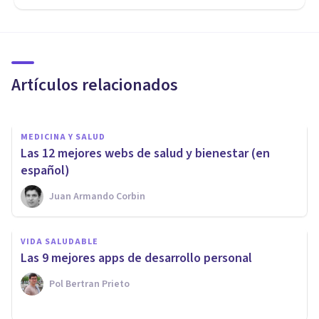
MEDICINA Y SALUD
¿Cuántos huesos tiene el pie
humano?
Artículos relacionados
Izzat Haykal
MEDICINA Y SALUD
Las 12 mejores webs de salud y bienestar (en
español)
Juan Armando Corbin
MISCELÁNEA
Material de laboratorio: 25
VIDA SALUDABLE
objetos e instrumentos
Las 9 mejores apps de desarrollo personal
imprescindibles
Pol Bertran Prieto
Oscar Castillero Mimenza