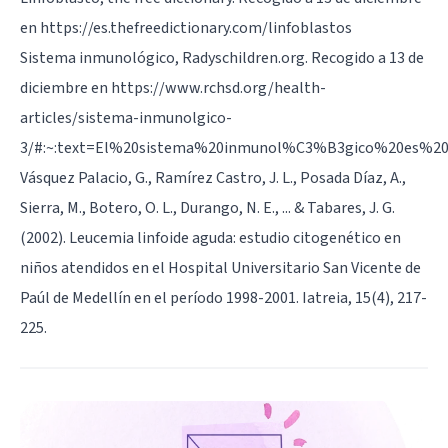
en https://es.thefreedictionary.com/linfoblastos
Sistema inmunológico, Radyschildren.org. Recogido a 13 de
diciembre en https://www.rchsd.org/health-
articles/sistema-inmunolgico-
3/#:~:text=El%20sistema%20inmunol%C3%B3gico%20es%20
Vásquez Palacio, G., Ramírez Castro, J. L., Posada Díaz, A.,
Sierra, M., Botero, O. L., Durango, N. E., ... & Tabares, J. G.
(2002). Leucemia linfoide aguda: estudio citogenético en
niños atendidos en el Hospital Universitario San Vicente de
Paúl de Medellín en el período 1998-2001. Iatreia, 15(4), 217-
225.