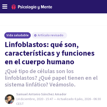
Vida saludable
Artículo revisado
Linfoblastos: qué son,
características y funciones
en el cuerpo humano
¿Qué tipo de células son los
linfoblastos? ¿Qué papel tienen en el
sistema linfático? Veámoslo.
Samuel Antonio Sánchez Amador
14 diciembre, 2020 - 15:47
— Actualizado
6 julio, 2026 - 06:30
CEST