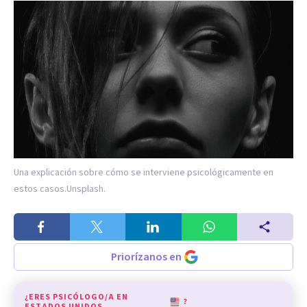
Una explicación sobre cómo se interviene psicológicamente en
estos casos.
Unsplash.
Priorízanos en
¿ERES PSICÓLOGO/A EN
?
ESTADOS UNIDOS