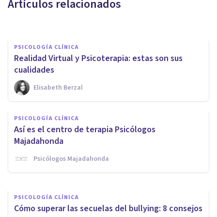
Artículos relacionados
Pablo Álvarez Carneros
PSICOLOGÍA CLÍNICA
Realidad Virtual y Psicoterapia: estas son sus
cualidades
Elisabeth Berzal
PSICOLOGÍA CLÍNICA
Trastornos de ansiedad en la
PSICOLOGÍA CLÍNICA
infancia: síntomas y
Así es el centro de terapia Psicólogos
tratamientos
Majadahonda
Psicólogos Majadahonda
Marina Pinilla Pérez
PSICOLOGÍA CLÍNICA
Cómo superar las secuelas del bullying: 8 consejos