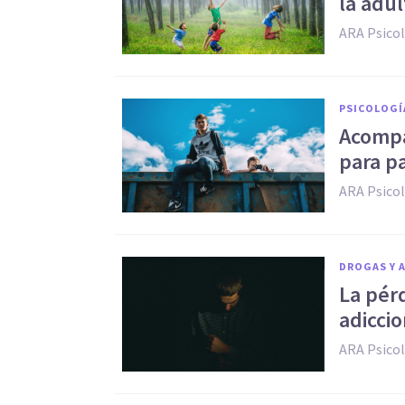
la adul
ARA Psico
PSICOLOGÍ
Acompa
para p
ARA Psico
DROGAS Y 
La pérd
adicci
ARA Psico