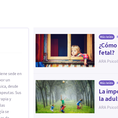
Más leído
¿Cómo 
fetal?
ARA Psico
tiene sede en
por un
Más leído
sica, desde
La impo
rapeutas. Sus
la adul
rapia y
las
ARA Psico
ía se
tas de