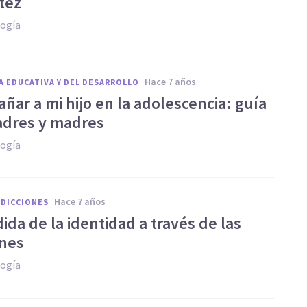
tez
logía
hace 7 años
A EDUCATIVA Y DEL DESARROLLO
ñar a mi hijo en la adolescencia: guía
adres y madres
logía
hace 7 años
ADICCIONES
ida de la identidad a través de las
ones
logía