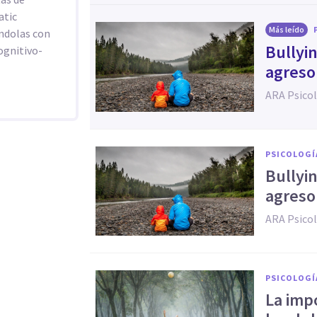
atic
Más leído
ándolas con
Bullyi
ognitivo-
agresor
ARA Psico
PSICOLOGÍ
Bullyi
agresor
ARA Psico
PSICOLOGÍ
La impo