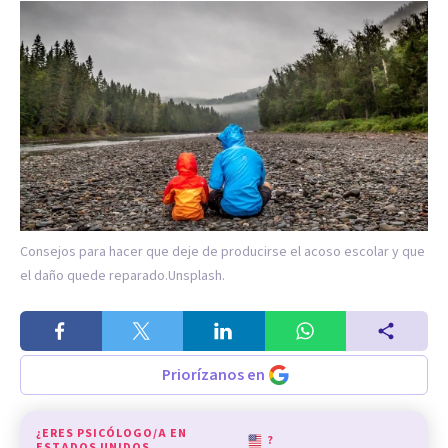
Consejos para hacer que deje de producirse el acoso escolar y que
el daño quede reparado.
Unsplash.
Priorízanos en
¿ERES PSICÓLOGO/A EN
?
ESTADOS UNIDOS