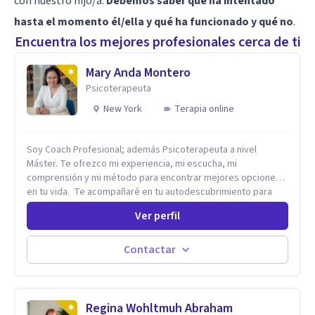
con nuestro hijo/a.
Debemos saber qué ha intentado
hasta el momento él/ella y qué ha funcionado y qué no
.
Encuentra los mejores profesionales cerca de ti
Mary Anda Montero
Psicoterapeuta
New York
Terapia online
Soy Coach Profesional; además Psicoterapeuta a nivel
Máster. Te ofrezco mi experiencia, mi escucha, mi
comprensión y mi método para encontrar mejores opciones
en tu vida. Te acompañaré en tu autodescubrimiento para
que asumas el control de tu vida. Te ayudaré a identificar tus
Ver perfil
fortalezas y a encontrar la riqueza que hay en ti para lograr
tus metas con éxito. Te apoyaré para que descubras que
eres capaz de convertir los problemas en oportunidades Tú
Contactar
tienes derecho a vivir con bienestar, sin culpas, sin
remordimientos y en plenitud. Con amor propio todo es
posible. En el viaje de tu vida. ¿Te das cuenta que tienes
fortalezas que te han llevado a alcanzar metas y objetivos
Regina Wohltmuh Abraham