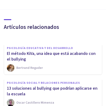
Cómo ayudar a un niño víctima
de bullying: 7 consejos contra
el acoso
Artículos relacionados
Andrés Carrillo
PSICOLOGÍA EDUCATIVA Y DEL DESARROLLO
El método KiVa, una idea que está acabando con
el bullying
Bertrand Regader
PSICOLOGÍA EDUCATIVA Y DEL DESARROLLO
Bullying por homofobia: sus
PSICOLOGÍA SOCIAL Y RELACIONES PERSONALES
dañinos efectos en la sociedad
​13 soluciones al bullying que podrían aplicarse en
y la educación
la escuela
Oscar Castillero Mimenza
Mateo Rigola