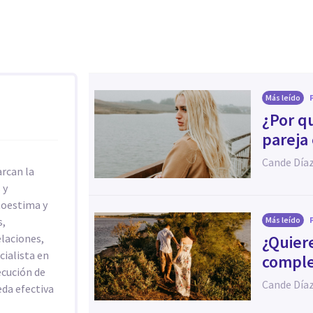
Más leído
¿Por q
pareja
Cande Día
arcan la
 y
toestima y
s,
Más leído
elaciones,
¿Quier
cialista en
comple
ecución de
Cande Día
da efectiva