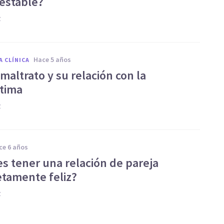
 estable?
z
hace 5 años
A CLÍNICA
maltrato y su relación con la
tima
z
ace 6 años
es tener una relación de pareja
tamente feliz?
z