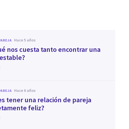
hace 5 años
PAREJA
ué nos cuesta tanto encontrar una
 estable?
z
hace 6 años
PAREJA
es tener una relación de pareja
tamente feliz?
z