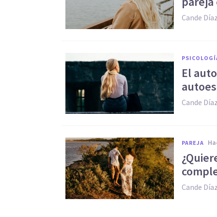
pareja
Cande Día
PSICOLOGÍ
El auto
autoes
Cande Día
h
PAREJA
¿Quier
comple
Cande Día