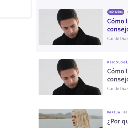
Más leído
Cómo l
consej
Cande Día
PSICOLOGÍ
Cómo l
consej
Cande Día
h
PAREJA
¿Por q