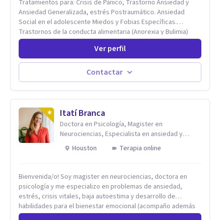
Tratamientos para: Crisis de Pánico, Trastorno Ansiedad y
Ansiedad Generalizada, estrés Postraumático. Ansiedad
Social en el adolescente Miedos y Fobias Específicas.
Trastornos de la conducta alimentaria (Anorexia y Bulimia)
Modificación conductas no deseadas. Impulsividad,
Ver perfil
conductas obsesivas, compulsividad. Trastorno obsesivo
compulsivo. Tratamiento Eficaz para la Depresión (AC)
Evaluación, contención e intervención en riesgo Suicida
Contactar
Conductas autolesivas en el adolescente. Problemas con el
consumo de alcohol y sustancias. Tratamiento del Estrés.
Mindfulness. Estimulación temprana, Establecimiento del
vínculo del Apego Seguro. Orientación sexual,
Itatí Branca
Acompañamiento Tanatológico. Cuidados paliativos en
Doctora en Psicología, Magister en
enfermedades crónicas.
Neurociencias, Especialista en ansiedad y
mindfulness
Houston
Terapia online
Bienvenida/o! Soy magister en neurociencias, doctora en
psicología y me especializo en problemas de ansiedad,
estrés, crisis vitales, baja autoestima y desarrollo de
habilidades para el bienestar emocional (acompaño además
problemáticas como la desregulación emocional, tendencias