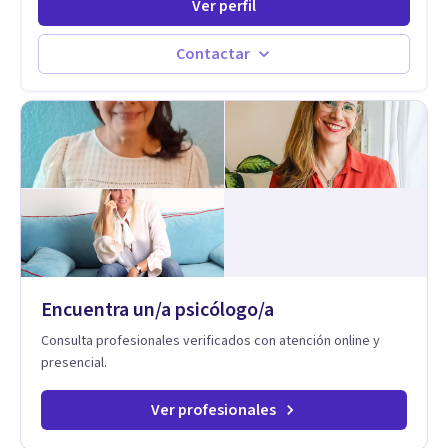
Ver perfil
perfeccionistas, liderazgo, problemas de sueño, depresión,
entre otras).
Contactar
Encuentra un/a psicólogo/a
Consulta profesionales verificados con atención online y
presencial.
Ver profesionales