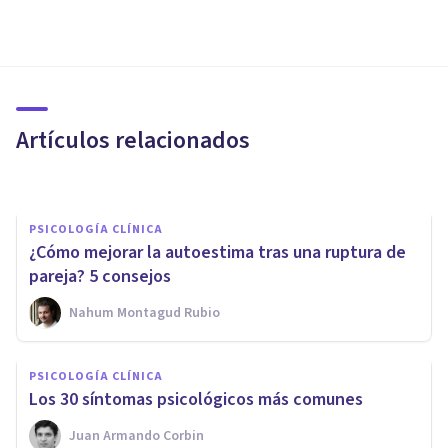
PSICOLOGÍA CLÍNICA
Falta de autoestima: qué es y
como mejorarla
Artículos relacionados
Tomás Santa Cecilia
PSICOLOGÍA CLÍNICA
¿Cómo mejorar la autoestima tras una ruptura de
pareja? 5 consejos
Nahum Montagud Rubio
PSICOLOGÍA CLÍNICA
Así es la codependencia
PSICOLOGÍA CLÍNICA
familiar hacia las personas con
​Los 30 síntomas psicológicos más comunes
adicción
Juan Armando Corbin