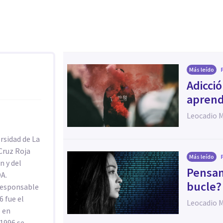
Más leído
​Adicc
aprend
Leocadio 
rsidad de La
Cruz Roja
Más leído
n y del
Pensam
A.
bucle?
 responsable
6 fue el
Leocadio 
 en
1996 se