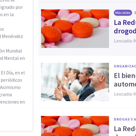
esignado por
Más leído
s en la
La Red
os
drogo
dad Menéndez
Leocadio 
ión Mundial
lud Mental en
ORGANIZAC
El Día, en el
El bien
 periódicos
automo
. Asimismo
Leocadio 
ograma
venciones en
DROGAS Y 
La Red