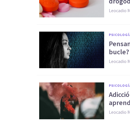
drogo
Leocadio 
PSICOLOGÍ
Pensam
bucle?
Leocadio 
PSICOLOGÍ
​Adicc
aprend
Leocadio 