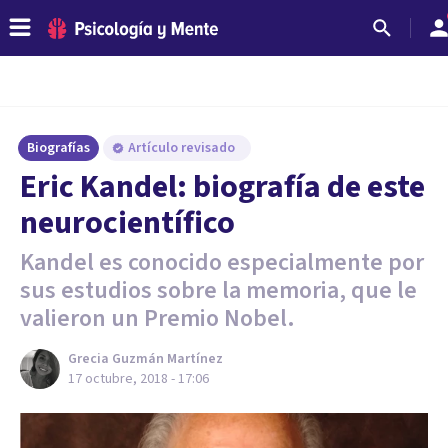
Biografías
Artículo revisado
Eric Kandel: biografía de este
neurocientífico
Kandel es conocido especialmente por
sus estudios sobre la memoria, que le
valieron un Premio Nobel.
Grecia Guzmán Martínez
17 octubre, 2018 - 17:06