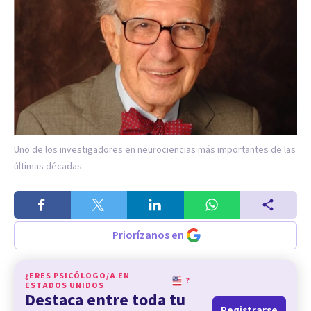
Uno de los investigadores en neurociencias más importantes de las
últimas décadas.
Priorízanos en
¿ERES PSICÓLOGO/A EN
?
ESTADOS UNIDOS
Destaca entre toda tu
Registrarse