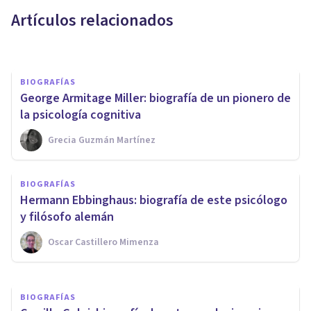
neurología
Artículos relacionados
Arturo Torres
BIOGRAFÍAS
George Armitage Miller: biografía de un pionero de
la psicología cognitiva
Grecia Guzmán Martínez
CULTURA
BIOGRAFÍAS
El Problema de Molyneux: un
Hermann Ebbinghaus: biografía de este psicólogo
curioso experimento mental
y filósofo alemán
Oscar Castillero Mimenza
Isabel Rovira Salvador
BIOGRAFÍAS