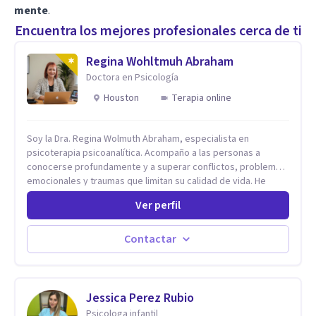
mente
.
Encuentra los mejores profesionales cerca de ti
Regina Wohltmuh Abraham
Doctora en Psicología
Houston
Terapia online
Soy la Dra. Regina Wolmuth Abraham, especialista en
psicoterapia psicoanalítica. Acompaño a las personas a
conocerse profundamente y a superar conflictos, problemas
emocionales y traumas que limitan su calidad de vida. He
trabajado en reconocidas instituciones como el Hospital
Ver perfil
Psiquiátrico San Rafael, Instituto Psiquiátrico MENDAO, San
Bernardino, Hospital Psiquiátrico Infantil y el Centro de
Integración Juvenil. Además, tuve el privilegio de colaborar
Contactar
en comunidades como Olivar del Conde y Xochimilco, lo que
me permitió conocer diversas realidades y necesidades.
Jessica Perez Rubio
Psicologa infantil