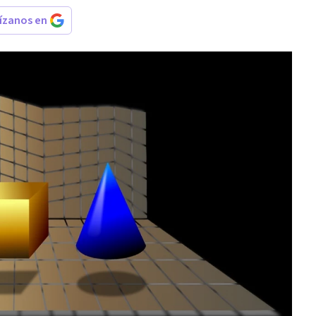
rízanos en