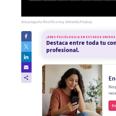
Una pregunta filosófica muy debatida.
Pixabay.
¿ERES PSICÓLOGO/A EN
ESTADOS UNIDOS
Destaca entre toda tu c
profesional.
En
Resp
nece
En