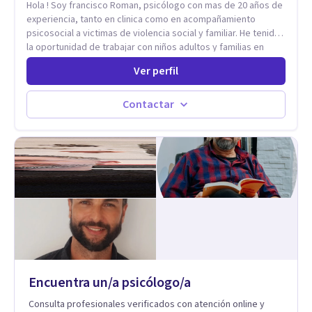
Hola ! Soy francisco Roman, psicólogo con mas de 20 años de
experiencia, tanto en clinica como en acompañamiento
psicosocial a victimas de violencia social y familiar. He tenido
la oportunidad de trabajar con niños adultos y familias en
todos los espacios y esto me ha dado un una variedad de
Ver perfil
aprendizajes que ahora pongo a tu disposicion. En la
actualidad puedo atenderte de manera presencial y/o virtual,
de lunes a sabado. el costo de cada sesión lo acordamos en
Contactar
el primer contacto
Encuentra un/a psicólogo/a
Consulta profesionales verificados con atención online y