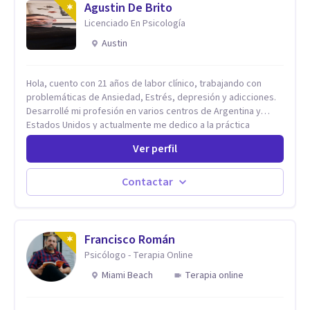
Agustin De Brito
Licenciado En Psicología
Austin
Hola, cuento con 21 años de labor clínico, trabajando con
problemáticas de Ansiedad, Estrés, depresión y adicciones.
Desarrollé mi profesión en varios centros de Argentina y
Estados Unidos y actualmente me dedico a la práctica
privada. Utilizo terapias cognitivas conductuales basadas en
Ver perfil
evidencia científica con comprobados resultados. Los
objetivos terapéuticos están centrados en brindar
herramientas concretas para el cambio, que permitan
Contactar
desarrollar nuevas habilidades y estrategias basadas en la
salud y calidad de vida.
Francisco Román
Psicólogo - Terapia Online
Miami Beach
Terapia online