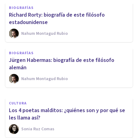
BIOGRAFÍAS
Richard Rorty: biografía de este filósofo
estadounidense
Nahum Montagud Rubio
BIOGRAFÍAS
BIOGRAFÍAS
Rosalía de Castro: biografía de
Jürgen Habermas: biografía de este filósofo
esta gran poetisa gallega
alemán
Nahum Montagud Rubio
Sonia Ruz Comas
CULTURA
Los 4 poetas malditos: ¿quiénes son y por qué se
les llama así?
Sonia Ruz Comas