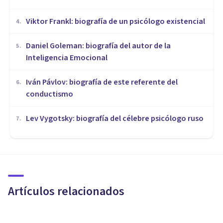
Viktor Frankl: biografía de un psicólogo existencial
4
.
Daniel Goleman: biografía del autor de la
5
.
Inteligencia Emocional
Iván Pávlov: biografía de este referente del
6
.
conductismo
Lev Vygotsky: biografía del célebre psicólogo ruso
7
.
BIOGRAFÍAS
Allen Ginsberg: biografía de
este poeta de la Generación
Beat
Artículos relacionados
Sonia Ruz Comas