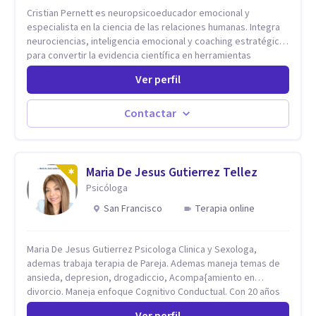
Cristian Pernett es neuropsicoeducador emocional y
especialista en la ciencia de las relaciones humanas. Integra
neurociencias, inteligencia emocional y coaching estratégico
para convertir la evidencia científica en herramientas
prácticas que mejoran la forma en que las personas viven,
Ver perfil
aman, lideran y se comunican. Con más de 20 años de
experiencia, acompaña a personas, parejas y líderes en
procesos de desarrollo personal y profesional. Su trabajo se
Contactar
centra en la regulación emocional, las relaciones de pareja, la
comunicación efectiva y el liderazgo consciente. Su
metodología combina psicología contemporánea,
neurociencias y estrategias de cambio basadas en evidencia
Maria De Jesus Gutierrez Tellez
para fortalecer la autoestima, desarrollar habilidades
Psicóloga
socioemocionales y promover cambios sostenibles. Como
San Francisco
Terapia online
divulgador científico, acerca la psicología y las neurociencias
a la vida cotidiana mediante contenidos claros, rigurosos y
aplicables, con el propósito de impulsar un bienestar integral.
Maria De Jesus Gutierrez Psicologa Clinica y Sexologa,
ademas trabaja terapia de Pareja. Ademas maneja temas de
ansieda, depresion, drogadiccio, Acompa{amiento en
divorcio. Maneja enfoque Cognitivo Conductual. Con 20 años
de experiencia, constantemente capacitandose en las
Ver perfil