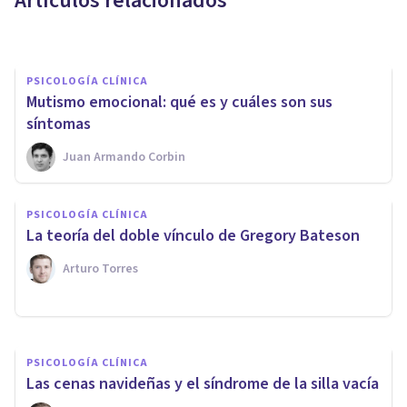
Artículos relacionados
Paula Marín Fernández
PSICOLOGÍA CLÍNICA
​Mutismo emocional: qué es y cuáles son sus
síntomas
Juan Armando Corbin
PSICOLOGÍA CLÍNICA
PSICOLOGÍA CLÍNICA
Alexitimia: la incapacidad
La teoría del doble vínculo de Gregory Bateson
para decir "te quiero"
Arturo Torres
Jonathan García-Allen
PSICOLOGÍA CLÍNICA
​Las cenas navideñas y el síndrome de la silla vacía