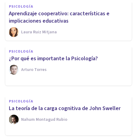
PSICOLOGÍA
Aprendizaje cooperativo: características e
implicaciones educativas
Laura Ruiz Mitjana
PSICOLOGÍA EDUCATIVA Y DEL DESARROLLO
PSICOLOGÍA
La Teoría del Aprendizaje
¿Por qué es importante la Psicología?
Significativo de David Ausubel
Arturo Torres
Arturo Torres
PSICOLOGÍA
La teoría de la carga cognitiva de John Sweller
Nahum Montagud Rubio