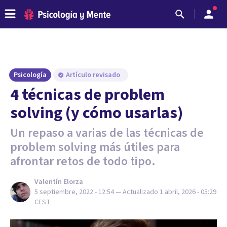
Psicología
Artículo revisado
4 técnicas de problem
solving (y cómo usarlas)
Un repaso a varias de las técnicas de
problem solving más útiles para
afrontar retos de todo tipo.
Valentín Elorza
5 septiembre, 2022 - 12:54
— Actualizado
1 abril, 2026 - 05:29
CEST