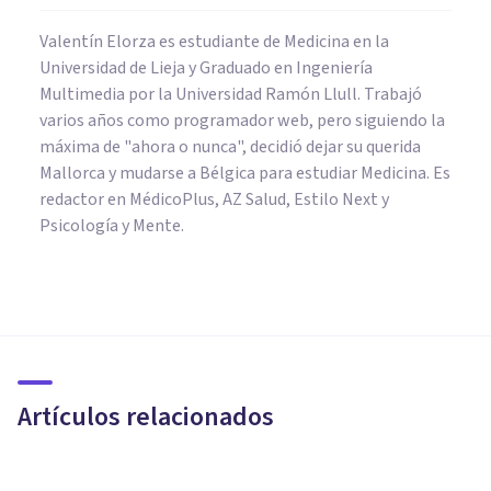
Valentín Elorza es estudiante de Medicina en la
Universidad de Lieja y Graduado en Ingeniería
Multimedia por la Universidad Ramón Llull. Trabajó
varios años como programador web, pero siguiendo la
máxima de "ahora o nunca", decidió dejar su querida
Mallorca y mudarse a Bélgica para estudiar Medicina. Es
redactor en MédicoPlus, AZ Salud, Estilo Next y
Psicología y Mente.
PSICOLOGÍA
¿Cómo estudiar para la
universidad? 7 consejos
psicológicos
Artículos relacionados
Arturo Torres