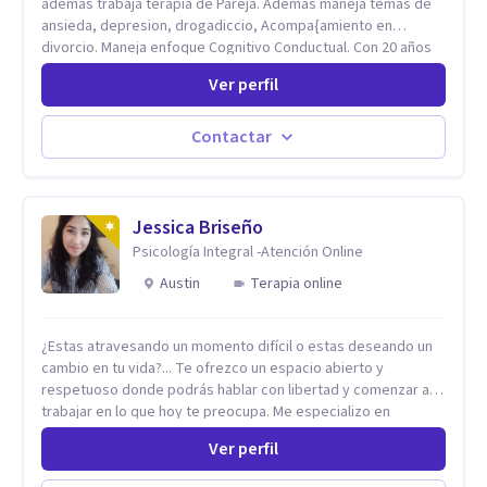
ademas trabaja terapia de Pareja. Ademas maneja temas de
ansieda, depresion, drogadiccio, Acompa{amiento en
divorcio. Maneja enfoque Cognitivo Conductual. Con 20 años
de experiencia, constantemente capacitandose en las
Ver perfil
diferntes areas de la Salud Mental.
Contactar
Jessica Briseño
Psicología Integral -Atención Online
Austin
Terapia online
¿Estas atravesando un momento difícil o estas deseando un
cambio en tu vida?... Te ofrezco un espacio abierto y
respetuoso donde podrás hablar con libertad y comenzar a
trabajar en lo que hoy te preocupa. Me especializo en
Trastornos de Ansiedad y a lo largo de mi experiencia
Ver perfil
profesional he acompañado a muchas Familias y Parejas con
distintas problemáticas como el manejo del estrés,