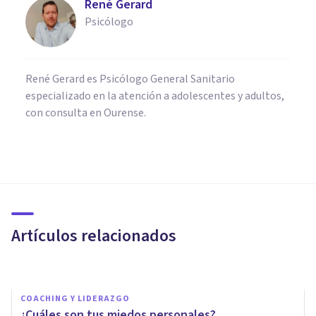
René Gerard
Psicólogo
René Gerard es Psicólogo General Sanitario
especializado en la atención a adolescentes y adultos,
con consulta en Ourense.
PSICOLOGÍA SOCIAL Y RELACIONES PERSONALES
¿Por qué es importante que te
hagas cargo de tus emociones?
Artículos relacionados
María Rojas-Marcos
COACHING Y LIDERAZGO
¿Cuáles son tus miedos personales?