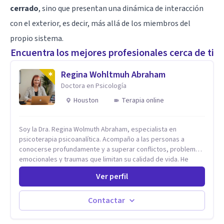
cerrado
, sino que presentan una dinámica de interacción
con el exterior, es decir, más allá de los miembros del
propio sistema.
Encuentra los mejores profesionales cerca de ti
Regina Wohltmuh Abraham
Doctora en Psicología
Houston
Terapia online
Soy la Dra. Regina Wolmuth Abraham, especialista en
psicoterapia psicoanalítica. Acompaño a las personas a
conocerse profundamente y a superar conflictos, problemas
emocionales y traumas que limitan su calidad de vida. He
trabajado en reconocidas instituciones como el Hospital
Ver perfil
Psiquiátrico San Rafael, Instituto Psiquiátrico MENDAO, San
Bernardino, Hospital Psiquiátrico Infantil y el Centro de
Integración Juvenil. Además, tuve el privilegio de colaborar
Contactar
en comunidades como Olivar del Conde y Xochimilco, lo que
me permitió conocer diversas realidades y necesidades.