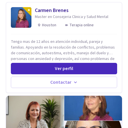
Carmen Brenes
Master en Consejeria Clinica y Salud Mental
Houston
Terapia online
Tengo mas de 12 años en atención individual, pareja y
familias. Apoyando en la resolución de conflictos, problemas
de comunicación, autoestima, estrés, manejo del duelo y
personas con ansiedad y depresión, así como problemas de
conducta y comportamiento. Desarrollo de personas
Ver perfil
maximizando su potencial y elevando su desempeño.
Estableciendo metas a corto y largo plazo, es vital para la
vida de cada uno tener su propia vision.
Contactar