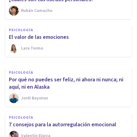
PSICOLOGÍA
Rubén Camacho
Emociones a tu servicio: cómo
entender y gestionar tus
PSICOLOGÍA
emociones puede cambiarte la
El valor de las emociones
vida
Lara Tormo
Rubén Camacho
PSICOLOGÍA
Por qué no puedes ser feliz, ni ahora ni nunca; ni
aquí, ni en Alaska
Jordi Bayonas
PSICOLOGÍA
7 consejos para la autorregulación emocional
Valentín Elorza