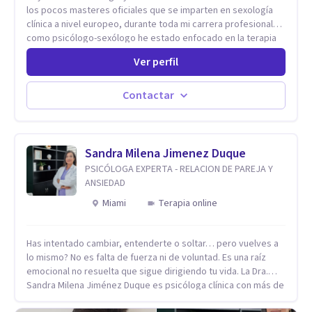
los pocos masteres oficiales que se imparten en sexología
clínica a nivel europeo, durante toda mi carrera profesional
como psicólogo-sexólogo he estado enfocado en la terapia
sexual desde una perspectiva multidisciplinar BIO-PSICO-
Ver perfil
SOCIAL ya que aunque las bases de mi trabajo son
psicológicas, si no se tienen en consideración otros factores
la terapia puede no funcionar al tener una visión demasiado
Contactar
simplista, excluyendo de antemano otros factores que
pueden influir. Mi intención es ayudar para conseguir una
mejora global de tu sexualidad, considerando cada caso
como algo particular e intentando adaptarme a tu situación
Sandra Milena Jimenez Duque
personal concreta. En especial mi ámbito de trabajo es la
PSICÓLOGA EXPERTA - RELACION DE PAREJA Y
disfunción eréctil, la eyaculación precoz y la falta de deseo
ANSIEDAD
tanto en mujeres como en hombres. La sexualidad es de
Miami
Terapia online
enorme importancia tanto para el bienestar físico y mental
como a nivel personal para una buena autoestima y una
relación saludable de pareja.
Has intentado cambiar, entenderte o soltar… pero vuelves a
lo mismo? No es falta de fuerza ni de voluntad. Es una raíz
emocional no resuelta que sigue dirigiendo tu vida. La Dra.
Sandra Milena Jiménez Duque es psicóloga clínica con más de
10 años de experiencia, reconocida como una de las