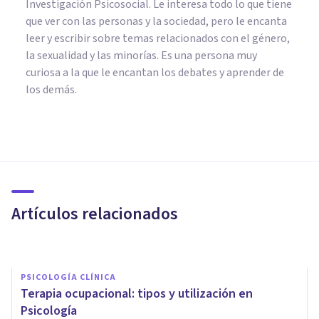
Investigación Psicosocial. Le interesa todo lo que tiene
que ver con las personas y la sociedad, pero le encanta
leer y escribir sobre temas relacionados con el género,
la sexualidad y las minorías. Es una persona muy
curiosa a la que le encantan los debates y aprender de
los demás.
PSICOLOGÍA CLÍNICA
La Terapia Racional Emotiva
Conductual (TREC) de Albert
Ellis
Artículos relacionados
Bertrand Regader
PSICOLOGÍA CLÍNICA
Terapia ocupacional: tipos y utilización en
Psicología