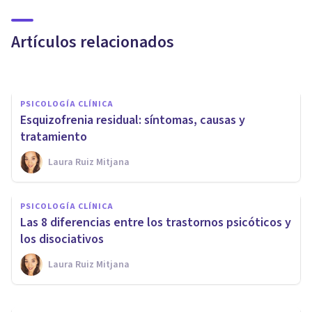
infantil (pederastia)
Artículos relacionados
Daniel López Mongay
PSICOLOGÍA CLÍNICA
Esquizofrenia residual: síntomas, causas y
tratamiento
Laura Ruiz Mitjana
PSICOLOGÍA CLÍNICA
Un nuevo software predice la
PSICOLOGÍA CLÍNICA
aparición de psicosis
Las 8 diferencias entre los trastornos psicóticos y
analizando el lenguaje
los disociativos
Laura Ruiz Mitjana
Isabel Rovira Salvador