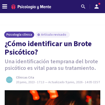
Psicología clínica
Artículo revisado
¿Cómo identificar un Brote
Psicótico?
Una identificación temprana del brote
psicótico es vital para su tratamiento.
Clínicas Cita
20 junio, 2023 - 17:13
— Actualizado
9 junio, 2026 - 14:05
CEST