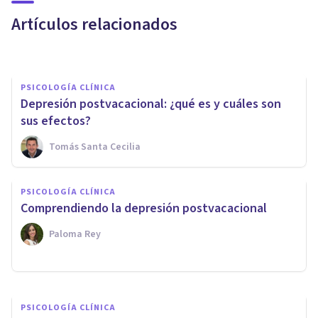
causas y síntomas
Artículos relacionados
Arturo Torres
PSICOLOGÍA CLÍNICA
Depresión postvacacional: ¿qué es y cuáles son
sus efectos?
Tomás Santa Cecilia
PSICOLOGÍA CLÍNICA
PSICOLOGÍA CLÍNICA
​8 consejos para aliviar la
Comprendiendo la depresión postvacacional
depresión
Paloma Rey
Oscar Castillero Mimenza
PSICOLOGÍA CLÍNICA