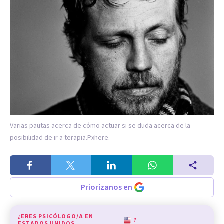
Varias pautas acerca de cómo actuar si se duda acerca de la
posibilidad de ir a terapia.
Pxhere.
Priorízanos en
¿ERES PSICÓLOGO/A EN
?
ESTADOS UNIDOS