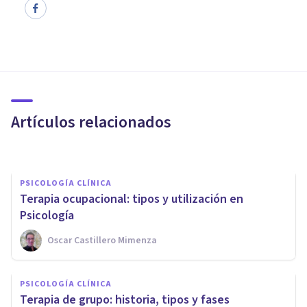
PSICOLOGÍA CLÍNICA
La Terapia Racional Emotiva
Conductual (TREC) de Albert
Ellis
Artículos relacionados
Bertrand Regader
PSICOLOGÍA CLÍNICA
Terapia ocupacional: tipos y utilización en
Psicología
Oscar Castillero Mimenza
PSICOLOGÍA CLÍNICA
PSICOLOGÍA CLÍNICA
Terapia Breve Estratégica: qué
Terapia de grupo: historia, tipos y fases