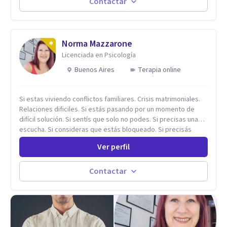
cambios en menos de 5 sesiones. Mi experiencia profesional
Contactar
me ha demostrado que no importan las dificultades sino las
herramientas y la ayuda que dispongas para afrontarlas
Norma Mazzarone
Licenciada en Psicología
Buenos Aires
Terapia online
Si estas viviendo conflictos familiares. Crisis matrimoniales.
Relaciones dificiles. Si estás pasando por un momento de
difícil solución. Si sentís que solo no podes. Si precisas una
escucha. Si consideras que estás bloqueado. Si precisás
comprensión. Si no logras definir proyectos, objetivos,
Ver perfil
sueños, deseos. Si pensás que lo que te pasa no es tan
grave, pero podría ayudar. Si estás en adicciones y tu
intención es hacer algo con lo que te está pasando. No dudes
Contactar
en comunicarte a fin de comenzar a resolver la situación que
está generando esa angustia.