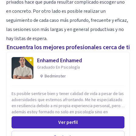
privados hace que pueda resultar complicado escoger uno
en concreto. Por otro lado es posible realizar un
seguimiento de cada caso más profundo, frecuente y eficaz,
las sesiones son más largas y en general productivas y no
hay listas de espera.
Encuentra los mejores profesionales cerca de ti
Enhamed Enhamed
Graduado En Psicología
Bedminster
Es posible sentirse bien y tener calidad de vida a pesar de las
adversidades que estemos afrontando. Me he especializado
en resiliencia debido a mi propia experiencia personal, pero
además estoy formado no solo en psicología sino en
coaching y técnicas de alto impacto centradas en: depresión,
Ver perfil
ansiedad y terapia de parejas. Sé que con el plan correcto y
el acompañamiento adecuado todo el mundo puede observar