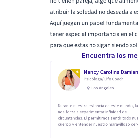
no tienen pareja, algo que alimen
atribuir la soledad no deseada a e
Aquí juegan un papel fundamental 
tener especial importancia en el c
para que estas no sigan siendo sol
Encuentra los mej
Nancy Carolina Damia
Psicóloga/ Life Coach
Los Angeles
Durante nuestra estancia en este mundo, la
nos forza a experimentar infinidad de
circuntancias. El permitirnos sentir todo nuestro
cuerpo y entender nuestro maravilloso cerebro,
es fundamental para poder apreciarlas. Es 
eso que, Nancy Damian esta dispuesta a