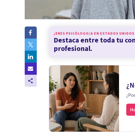
¿ERES PSICÓLOGO/A EN
ESTADOS UNIDOS
Destaca entre toda tu c
profesional.
¿N
¿Pod
Ha