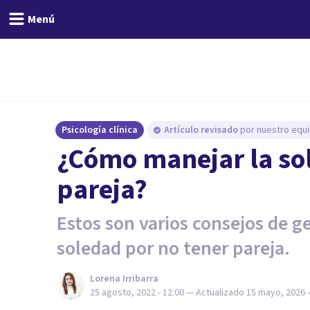
Menú
Psicología clínica
Artículo revisado
por nuestro equi
¿Cómo manejar la so
pareja?
Estos son varios consejos de g
soledad por no tener pareja.
Lorena Irribarra
25 agosto, 2022 - 12:00
— Actualizado
15 mayo, 2026 -