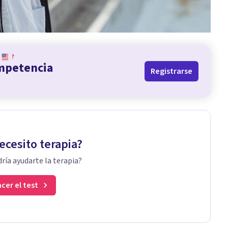
?
ompetencia
Registrarse
ecesito terapia?
ría ayudarte la terapia?
cer el test