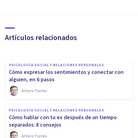
PSICOLOGÍA SOCIAL Y RELACIONES PERSONALES
Los 3 patrones patológicos de
la dependencia emocional
Artículos relacionados
Upad Psicología Y Coaching
PSICOLOGÍA SOCIAL Y RELACIONES PERSONALES
Cómo expresar los sentimientos y conectar con
alguien, en 6 pasos
Arturo Torres
PSICOLOGÍA SOCIAL Y RELACIONES PERSONALES
Cómo dejar de absorber las
PSICOLOGÍA SOCIAL Y RELACIONES PERSONALES
emociones de las otras
Cómo hablar con tu ex después de un tiempo
personas, en 5 pasos
separados: 8 consejos
Arturo Torres
Arturo Torres