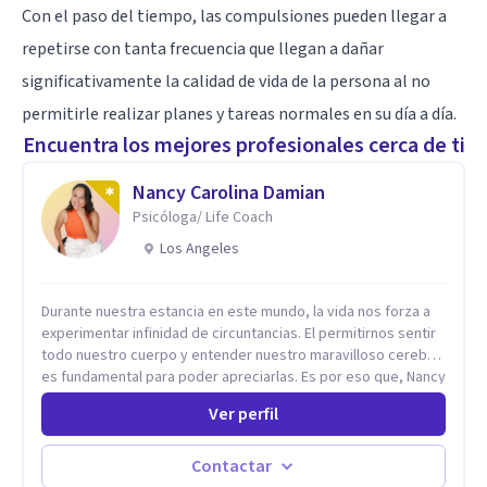
Con el paso del tiempo, las compulsiones pueden llegar a
repetirse con tanta frecuencia que llegan a dañar
significativamente la calidad de vida de la persona al no
permitirle realizar planes y tareas normales en su día a día.
Encuentra los mejores profesionales cerca de ti
Nancy Carolina Damian
Psicóloga/ Life Coach
Los Angeles
Durante nuestra estancia en este mundo, la vida nos forza a
experimentar infinidad de circuntancias. El permitirnos sentir
todo nuestro cuerpo y entender nuestro maravilloso cerebro,
es fundamental para poder apreciarlas. Es por eso que, Nancy
Damian esta dispuesta a brindarte una mano amiga atravez de
Ver perfil
herramientas fundamentales para crecer y fortalecer tu
mente, alma y SER. El cómo percibimos y manejamos
nuestros diarios sucesos es el detonator que nos lleva al
Contactar
resultado de efectos impactantes que se nos quedaran