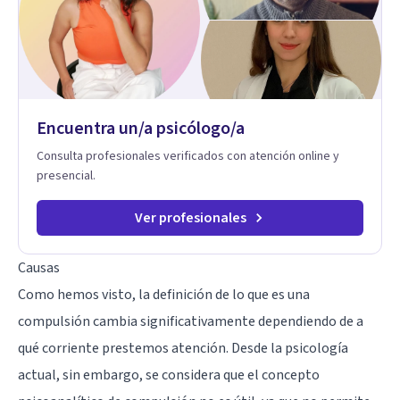
en sexoterapia, por lo que también acompaño temas de salud
sexual, terapia de pareja, diversidad sexual y de género,
dificultades en el deseo, intimidad, orientación o identidad.
Busco que el espacio terapéutico sea un lugar donde puedas
hablar de estos temas sin juicios, con respeto y libertad.
Trabajo con objetivos claros y realistas, sin fórmulas rígidas:
combinamos profundidad emocional con una mirada práctica
Encuentra un/a psicólogo/a
sobre tu vida diaria.
Consulta profesionales verificados con atención online y
presencial.
Ver profesionales
Causas
Como hemos visto, la definición de lo que es una
compulsión cambia significativamente dependiendo de a
qué corriente prestemos atención. Desde la psicología
actual, sin embargo, se considera que el concepto