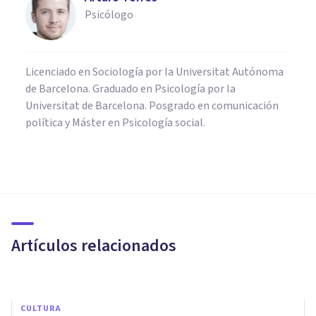
Psicólogo
Licenciado en Sociología por la Universitat Autónoma
de Barcelona. Graduado en Psicología por la
Universitat de Barcelona. Posgrado en comunicación
política y Máster en Psicología social.
PSICOLOGÍA CLÍNICA
El Trastorno Obsesivo-
Compulsivo (TOC): ¿qué es y
cómo se manifiesta?
Artículos relacionados
Arturo Torres
CULTURA