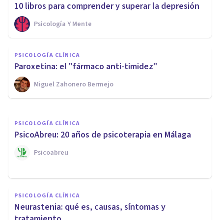
​10 libros para comprender y superar la depresión
Psicología Y Mente
PSICOLOGÍA CLÍNICA
Síndrome serotoninérgico:
PSICOLOGÍA CLÍNICA
causas, síntomas y tratamiento
​Paroxetina: el "fármaco anti-timidez"
Miguel Zahonero Bermejo
Jonathan García-Allen
PSICOLOGÍA CLÍNICA
PsicoAbreu: 20 años de psicoterapia en Málaga
Psicoabreu
PSICOLOGÍA CLÍNICA
Neurastenia: qué es, causas, síntomas y
tratamiento