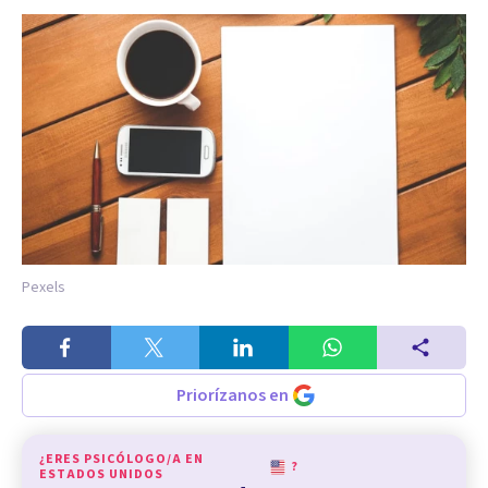
Pexels
Priorízanos en
¿ERES PSICÓLOGO/A EN
?
ESTADOS UNIDOS