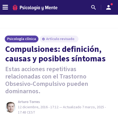
Psicología clínica
Artículo revisado
Compulsiones: definición,
causas y posibles síntomas
Estas acciones repetitivas
relacionadas con el Trastorno
Obsesivo-Compulsivo pueden
dominarnos.
Arturo Torres
12 diciembre, 2016 - 17:12
— Actualizado
7 marzo, 2025 -
17:48
CEST