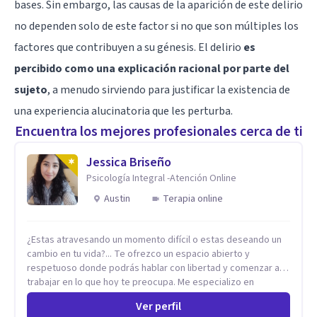
bases. Sin embargo, las causas de la aparición de este delirio
no dependen solo de este factor si no que son múltiples los
factores que contribuyen a su génesis. El delirio
es
percibido como una explicación racional por parte del
sujeto
, a menudo sirviendo para justificar la existencia de
una experiencia alucinatoria que les perturba.
Encuentra los mejores profesionales cerca de ti
Jessica Briseño
Psicología Integral -Atención Online
Austin
Terapia online
¿Estas atravesando un momento difícil o estas deseando un
cambio en tu vida?... Te ofrezco un espacio abierto y
respetuoso donde podrás hablar con libertad y comenzar a
trabajar en lo que hoy te preocupa. Me especializo en
Trastornos de Ansiedad y a lo largo de mi experiencia
Ver perfil
profesional he acompañado a muchas Familias y Parejas con