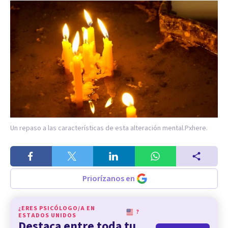
Un repaso a las características de esta alteración mental.
Pxhere.
Priorízanos en
¿ERES PSICÓLOGO/A EN
?
ESTADOS UNIDOS
Destaca entre toda tu