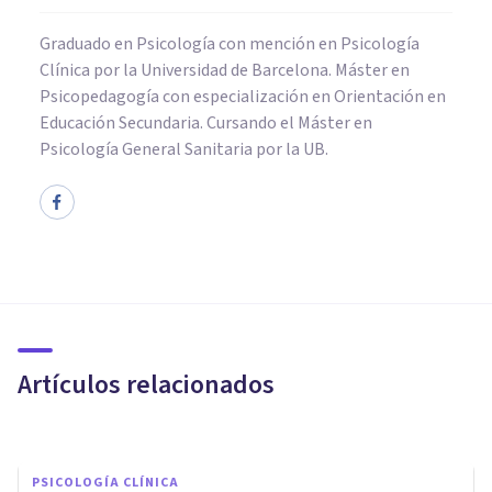
Graduado en Psicología con mención en Psicología
Clínica por la Universidad de Barcelona. Máster en
Psicopedagogía con especialización en Orientación en
Educación Secundaria. Cursando el Máster en
Psicología General Sanitaria por la UB.
PSICOLOGÍA CLÍNICA
Trastorno de trance y
posesión: síntomas, causas y
tratamiento
Artículos relacionados
Laura Ruiz Mitjana
PSICOLOGÍA CLÍNICA