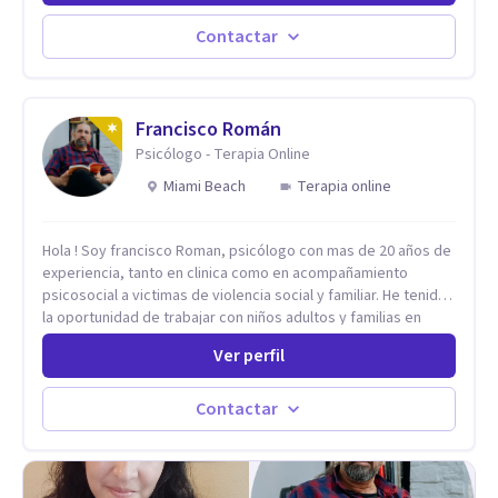
distintas problemáticas como el manejo del estrés,
Autoestima, Gestión de la Ira, Depresión, Retos en la Crianza,
Contactar
Codependencia, Celos, entre otros. Cuento con más de 12
años de experiencia en el área de la Salud mental y he
trabajado en distintos contextos clínicos con niños,
Adolescentes y Adultos
Francisco Román
Psicólogo - Terapia Online
Miami Beach
Terapia online
Hola ! Soy francisco Roman, psicólogo con mas de 20 años de
experiencia, tanto en clinica como en acompañamiento
psicosocial a victimas de violencia social y familiar. He tenido
la oportunidad de trabajar con niños adultos y familias en
todos los espacios y esto me ha dado un una variedad de
Ver perfil
aprendizajes que ahora pongo a tu disposicion. En la
actualidad puedo atenderte de manera presencial y/o virtual,
de lunes a sabado. el costo de cada sesión lo acordamos en
Contactar
el primer contacto