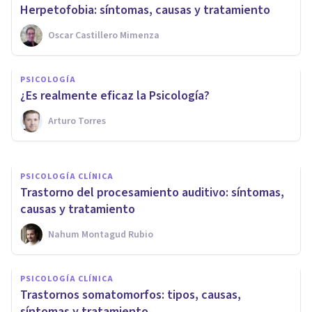
Herpetofobia: síntomas, causas y tratamiento
Oscar Castillero Mimenza
PSICOLOGÍA CLÍNICA
Hiperestesia: definición,
PSICOLOGÍA
síntomas, causas y tratamiento
¿Es realmente eficaz la Psicología?
Arturo Torres
​julia Uliaque Moll
PSICOLOGÍA CLÍNICA
Trastorno del procesamiento auditivo: síntomas,
causas y tratamiento
Nahum Montagud Rubio
PSICOLOGÍA CLÍNICA
Trastornos somatomorfos: tipos, causas,
síntomas y tratamiento