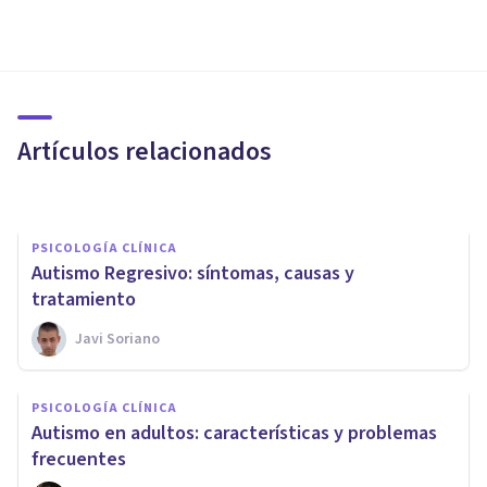
PSICOLOGÍA CLÍNICA
Autismo atípico: ¿qué es y qué
subgrupos de este trastorno
existen?
Artículos relacionados
Alex Figueroba
PSICOLOGÍA CLÍNICA
Autismo Regresivo: síntomas, causas y
tratamiento
Javi Soriano
PSICOLOGÍA CLÍNICA
PSICOLOGÍA CLÍNICA
Autismo: 12 aspectos que no
Autismo en adultos: características y problemas
conocías sobre este trastorno
frecuentes