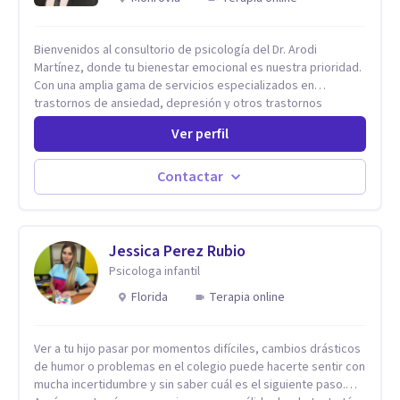
Bienvenidos al consultorio de psicología del Dr. Arodi
Martínez, donde tu bienestar emocional es nuestra prioridad.
Con una amplia gama de servicios especializados en
trastornos de ansiedad, depresión y otros trastornos
emocionales, estamos dedicados a ofrecerte el mejor
Ver perfil
tratamiento para mejorar tu salud mental. En nuestro
consultorio, ofrecemos una variedad de terapias y
tratamientos diseñados para satisfacer tus necesidades
Contactar
específicas: Terapia para Trastornos de Ansiedad y
Depresión: Somos expertos en el tratamiento de la ansiedad
y la depresión, utilizando enfoques basados en evidencia
para ayudarte a recuperar tu bienestar emocional. Terapia
Jessica Perez Rubio
Individual, de Pareja y Familiar: Trabajamos contigo y tus
Psicologa infantil
seres queridos para fortalecer las relaciones y mejorar la
Florida
Terapia online
dinámica familiar. Evaluaciones Psicológicas y Terapias
Especializadas: Terapia cognitivo-conductual Terapia de
apoyo Terapia psicodinámica Terapia enfocada en la solución
Ver a tu hijo pasar por momentos difíciles, cambios drásticos
Terapia de exposición Terapia de juego para niños
de humor o problemas en el colegio puede hacerte sentir con
Tratamiento de Traumas y Trastornos de Estrés
mucha incertidumbre y sin saber cuál es el siguiente paso.
Postraumático: Ofrecemos apoyo psicológico para ayudarte