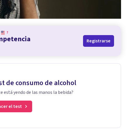
?
ompetencia
Registrarse
st de consumo de alcohol
te está yendo de las manos la bebida?
cer el test