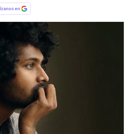
rízanos en