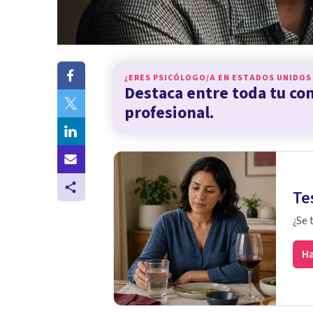
¿ERES PSICÓLOGO/A EN
ESTADOS UNIDOS
Destaca entre toda tu c
profesional.
Te
¿Se 
Ha