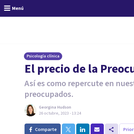
Menú
Psicología clínica
El precio de la Preo
Así es como repercute en nuest
preocupados.
Georgina Hudson
26 octubre, 2023 - 13:24
Comparte
Prio