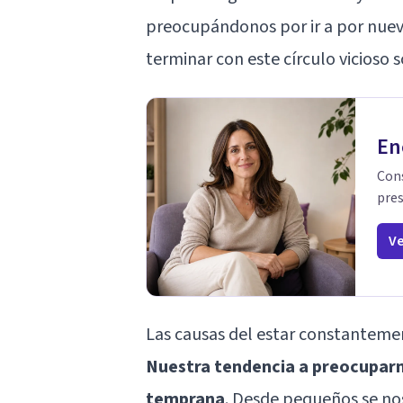
preocupándonos por ir a por nue
terminar con este círculo vicioso s
En
Cons
pres
Ve
Las causas del estar constantem
Nuestra tendencia a preocuparn
temprana
. Desde pequeños se nos