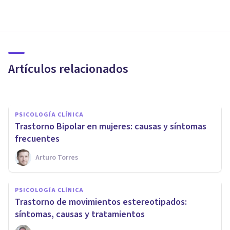
PSICOLOGÍA CLÍNICA
Trastorno Paranoide de la
Personalidad: causas y
síntomas
Artículos relacionados
Bertrand Regader
PSICOLOGÍA CLÍNICA
Trastorno Bipolar en mujeres: causas y síntomas
frecuentes
Arturo Torres
PSICOLOGÍA CLÍNICA
Trastorno de
PSICOLOGÍA CLÍNICA
despersonalización: síntomas,
Trastorno de movimientos estereotipados:
causas y tratamiento
síntomas, causas y tratamientos