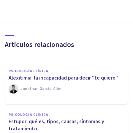
PSICOLOGÍA CLÍNICA
Las 8 principales teorías sobre
el autismo
Artículos relacionados
Laura Ruiz Mitjana
PSICOLOGÍA CLÍNICA
Alexitimia: la incapacidad para decir "te quiero"
Jonathan García-Allen
PSICOLOGÍA CLÍNICA
​La edad del padre puede
PSICOLOGÍA CLÍNICA
influir en la salud mental del
Estupor: qué es, tipos, causas, síntomas y
hijo
tratamiento