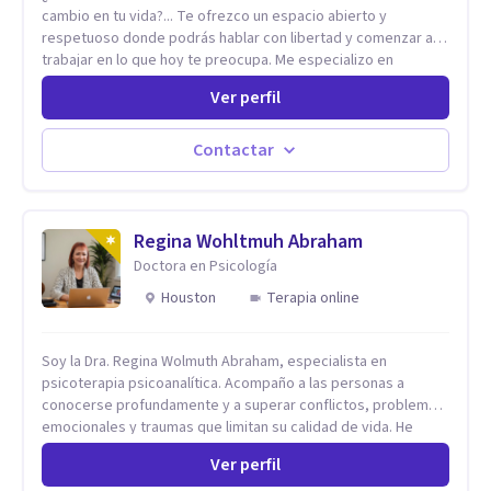
cambio en tu vida?... Te ofrezco un espacio abierto y
respetuoso donde podrás hablar con libertad y comenzar a
trabajar en lo que hoy te preocupa. Me especializo en
Trastornos de Ansiedad y a lo largo de mi experiencia
Ver perfil
profesional he acompañado a muchas Familias y Parejas con
distintas problemáticas como el manejo del estrés,
Autoestima, Gestión de la Ira, Depresión, Retos en la Crianza,
Contactar
Codependencia, Celos, entre otros. Cuento con más de 12
años de experiencia en el área de la Salud mental y he
trabajado en distintos contextos clínicos con niños,
Adolescentes y Adultos
Regina Wohltmuh Abraham
Doctora en Psicología
Houston
Terapia online
Soy la Dra. Regina Wolmuth Abraham, especialista en
psicoterapia psicoanalítica. Acompaño a las personas a
conocerse profundamente y a superar conflictos, problemas
emocionales y traumas que limitan su calidad de vida. He
trabajado en reconocidas instituciones como el Hospital
Ver perfil
Psiquiátrico San Rafael, Instituto Psiquiátrico MENDAO, San