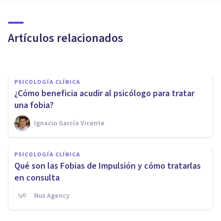
La psicoeducación en terapia
psicológica
Artículos relacionados
​julia Uliaque Moll
PSICOLOGÍA CLÍNICA
¿Cómo beneficia acudir al psicólogo para tratar
una fobia?
Ignacio García Vicente
PSICOLOGÍA CLÍNICA
Los 12 instrumentos de
PSICOLOGÍA CLÍNICA
evaluación de los trastornos de
Qué son las Fobias de Impulsión y cómo tratarlas
ansiedad
en consulta
Nus Agency
Mario Arrimada