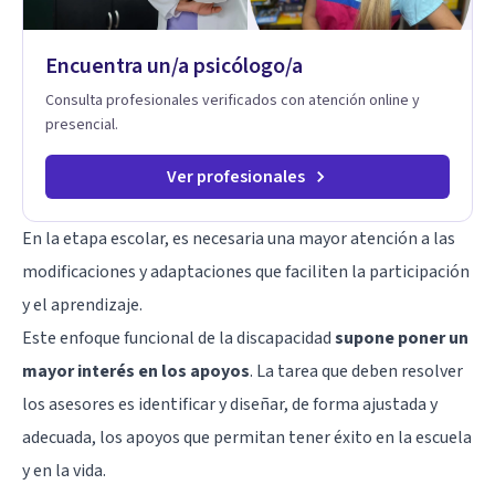
Terapia de exposición Terapia de juego para niños
Tratamiento de Traumas y Trastornos de Estrés
Postraumático: Ofrecemos apoyo psicológico para ayudarte
Encuentra un/a psicólogo/a
a superar experiencias traumáticas y mejorar tu calidad de
vida. Tratamiento de Adicciones.
Consulta profesionales verificados con atención online y
presencial.
Ver profesionales
En la etapa escolar, es necesaria una mayor atención a las
modificaciones y adaptaciones que faciliten la participación
y el aprendizaje.
Este enfoque funcional de la discapacidad
supone poner un
mayor interés en los apoyos
. La tarea que deben resolver
los asesores es identificar y diseñar, de forma ajustada y
adecuada, los apoyos que permitan tener éxito en la escuela
y en la vida.