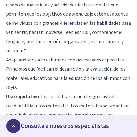
diseño de materiales y actividades instruccionales que
permiten que los objetivos de aprendizaje estén al alcance
de individuos con grandes diferencias en las habilidades para
ver, sentir, hablar, moverse, leer, escribir, comprender el
lenguaje, prestar atención, organizarse, estar ocupado y
recordar.”
Adaptándonos a los alumnos con necesidades especiales
Principios que facilitan el desarrollo y la evaluación de los
materiales educativos para la educación de los alumnos con
DIyD:
Uso equitativo
: los que hablar en una lengua distinta
pueden utilizar los materiales. Los materiales se organizan
a partir de niveles diversos de taxonomía cognitiva y
presentan alternativas que parecen semejantes.
Consulta a nuestros especialistas
Uso flexible
: los materiales se caracterizan por múltiples