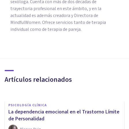
sexóloga. Cuenta con más de dos décadas de
trayectoria profesional en este ámbito, y en la
actualidad es además creadora y Directora de
MindfulWomen. Ofrece servicios tanto de terapia
individual como de terapia de pareja.
PAREJA
El amor y su influencia en las
relaciones de pareja
Artículos relacionados
Casilda Jaspez
PSICOLOGÍA CLÍNICA
La dependencia emocional en el Trastorno Límite
de Personalidad