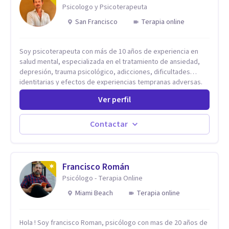
Psicologo y Psicoterapeuta
San Francisco
Terapia online
Soy psicoterapeuta con más de 10 años de experiencia en
salud mental, especializada en el tratamiento de ansiedad,
depresión, trauma psicológico, adicciones, dificultades
identitarias y efectos de experiencias tempranas adversas.
Ofrezco un espacio terapéutico seguro, confidencial y
Ver perfil
profundamente humano, donde el dolor emocional puede
transformarse en autoconocimiento, regulación emocional y
bienestar. Trabajo desde un enfoque integrativo que combina
Contactar
psicoanálisis, terapia somática y de trauma, psicología
corporal, Mentalization Based Therapy (MBT), hipnoterapia y
respiración neurodinámica, integrando actualmente la
Psicología Analítica Junguiana. Mi abordaje también incorpora
Francisco Román
perspectivas interculturales, ecopsicología y el trabajo
Psicólogo - Terapia Online
simbólico con el inconsciente, entendiendo que cada
Miami Beach
Terapia online
proceso terapéutico es único y requiere una mirada
personalizada.
Hola ! Soy francisco Roman, psicólogo con mas de 20 años de