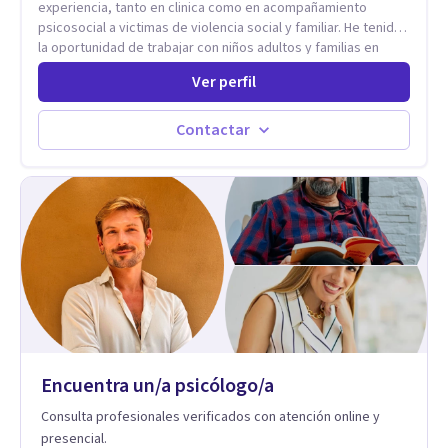
experiencia, tanto en clinica como en acompañamiento
psicosocial a victimas de violencia social y familiar. He tenido
la oportunidad de trabajar con niños adultos y familias en
todos los espacios y esto me ha dado un una variedad de
Ver perfil
aprendizajes que ahora pongo a tu disposicion. En la
actualidad puedo atenderte de manera presencial y/o virtual,
de lunes a sabado. el costo de cada sesión lo acordamos en
Contactar
el primer contacto
Encuentra un/a psicólogo/a
Consulta profesionales verificados con atención online y
presencial.