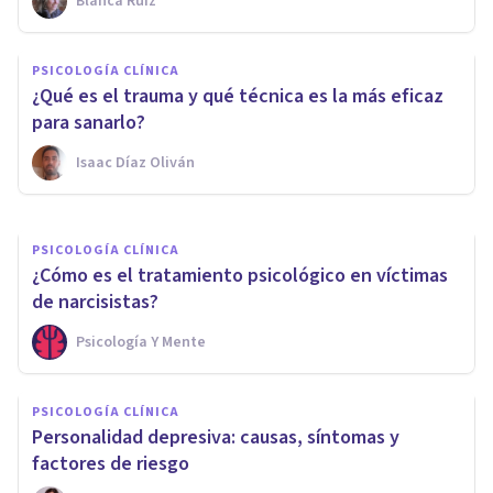
Blanca Ruiz
PERSONALIDAD
PSICOLOGÍA CLÍNICA
¿Qué puede hacer una persona
¿Qué es el trauma y qué técnica es la más eficaz
narcisista para dejar de serlo?
para sanarlo?
Isaac Díaz Oliván
Psicotools
PSICOLOGÍA CLÍNICA
¿Cómo es el tratamiento psicológico en víctimas
de narcisistas?
Psicología Y Mente
PSICOLOGÍA CLÍNICA
Personalidad depresiva: causas, síntomas y
factores de riesgo