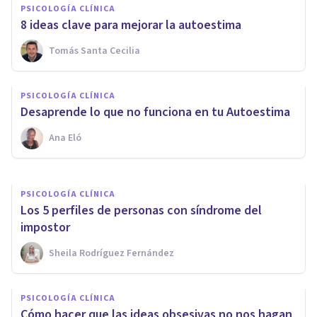
PSICOLOGÍA CLÍNICA
8 ideas clave para mejorar la autoestima
Tomás Santa Cecilia
PSICOLOGÍA CLÍNICA
5 pensamientos negativos
PSICOLOGÍA CLÍNICA
típicos de la depresión
Desaprende lo que no funciona en tu Autoestima
Ana Eló
Arturo Torres
PSICOLOGÍA CLÍNICA
Los 5 perfiles de personas con síndrome del
impostor
Sheila Rodríguez Fernández
PSICOLOGÍA CLÍNICA
Cómo hacer que las ideas obsesivas no nos hagan