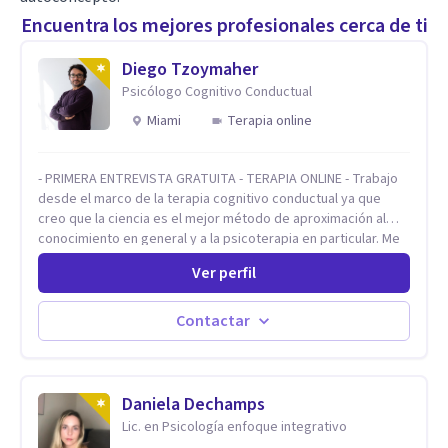
Encuentra los mejores profesionales cerca de ti
Diego Tzoymaher
Psicólogo Cognitivo Conductual
Miami
Terapia online
- PRIMERA ENTREVISTA GRATUITA - TERAPIA ONLINE - Trabajo
desde el marco de la terapia cognitivo conductual ya que
creo que la ciencia es el mejor método de aproximación al
conocimiento en general y a la psicoterapia en particular. Me
interesan los procesos de cambio conductual por los que una
Ver perfil
persona pueda alcanzar sus objetivos, transitando,
aceptando y modificando sus patrones cognitivos y
emocionales. Abordo patologías específicas como trastornos
Contactar
de ansiedad y del ánimo, y también crisis vitales y procesos
de crecimiento personal.
Daniela Dechamps
Lic. en Psicología enfoque integrativo