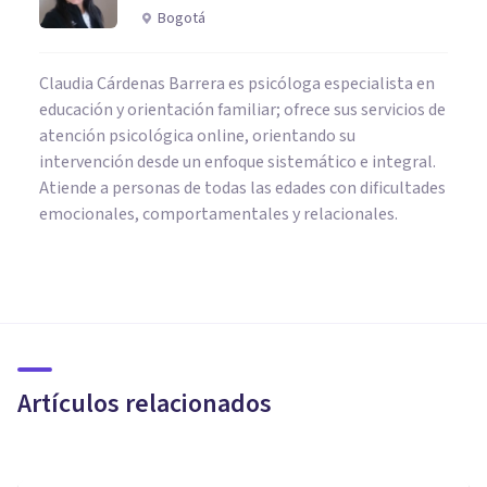
Bogotá
Claudia Cárdenas Barrera es psicóloga especialista en
educación y orientación familiar; ofrece sus servicios de
atención psicológica online, orientando su
intervención desde un enfoque sistemático e integral.
Atiende a personas de todas las edades con dificultades
emocionales, comportamentales y relacionales.
PSICOLOGÍA CLÍNICA
Los 4 pilares de la autoestima
(y consejos para mejorarla)
Artículos relacionados
Psicoalmería