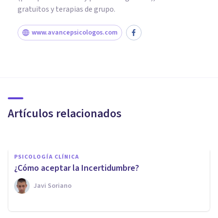
gratuitos y terapias de grupo.
www.avancepsicologos.com
PSICOLOGÍA CLÍNICA
Claves para adaptarse a la
Maternidad
Artículos relacionados
Nerea Moreno
PSICOLOGÍA CLÍNICA
¿Cómo aceptar la Incertidumbre?
Javi Soriano