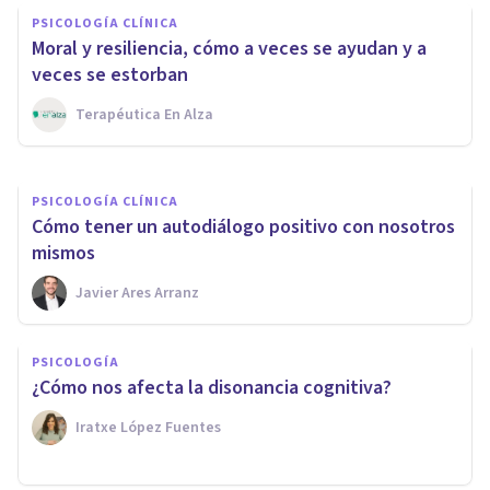
PSICOLOGÍA CLÍNICA
PSICOLOGÍA CLÍNICA
8 ideas clave para mejorar la
Moral y resiliencia, cómo a veces se ayudan y a
autoestima
veces se estorban
Terapéutica En Alza
Tomás Santa Cecilia
PSICOLOGÍA CLÍNICA
Cómo tener un autodiálogo positivo con nosotros
mismos
Javier Ares Arranz
PSICOLOGÍA
¿Cómo nos afecta la disonancia cognitiva?
Iratxe López Fuentes