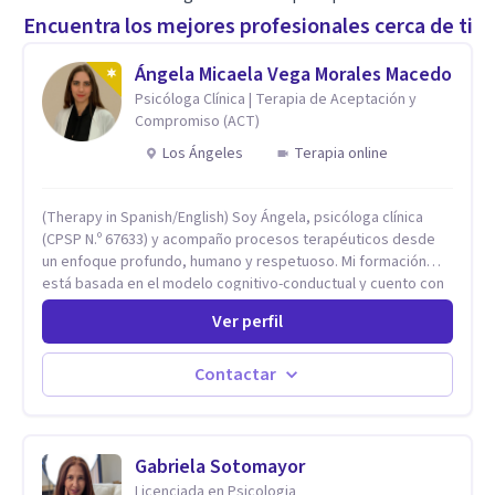
Encuentra los mejores profesionales cerca de ti
Ángela Micaela Vega Morales Macedo
Psicóloga Clínica | Terapia de Aceptación y
Compromiso (ACT)
Los Ángeles
Terapia online
(Therapy in Spanish/English) Soy Ángela, psicóloga clínica
(CPSP N.º 67633) y acompaño procesos terapéuticos desde
un enfoque profundo, humano y respetuoso. Mi formación
está basada en el modelo cognitivo-conductual y cuento con
especialización en Terapia de Aceptación y Compromiso
Ver perfil
(ACT), formada en Fundación Foro, Argentina. Estos estudios,
junto con mi desarrollo profesional, me han permitido
construir una base sólida desde la cual acompaño cada
Contactar
proceso con sensibilidad, criterio clínico y una mirada
integradora centrada en la persona. Mi enfoque se basa en la
Terapia de Aceptación y Compromiso (ACT), desde donde no
busco eliminar el malestar, sino transformar la relación que
Gabriela Sotomayor
tienes con lo que sientes y piensas. Acompaño a que puedas
Licenciada en Psicologia