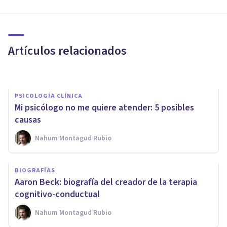
PSICOLOGÍA CLÍNICA
¿Mediación o terapia familiar?
¿Cuál elegir?
Artículos relacionados
El Prado Psicólogos
PSICOLOGÍA CLÍNICA
Mi psicólogo no me quiere atender: 5 posibles
causas
Nahum Montagud Rubio
PSICOLOGÍA CLÍNICA
BIOGRAFÍAS
¿Qué es la Terapia Sistemas de
Aaron Beck: biografía del creador de la terapia
Familia Interna (IFS)?
cognitivo-conductual
Nahum Montagud Rubio
Psicotools