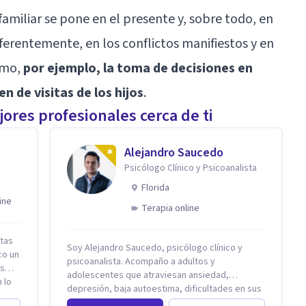
amiliar se pone en el presente y, sobre todo, en
eferentemente, en los conflictos manifiestos y en
omo,
por ejemplo, la toma de decisiones en
n de visitas de los hijos
.
ores profesionales cerca de ti
Alejandro Saucedo
Psicólogo Clínico y Psicoanalista
Florida
ine
Terapia online
stas
Soy Alejandro Saucedo, psicólogo clínico y
co un
psicoanalista. Acompaño a adultos y
ás
adolescentes que atraviesan ansiedad,
 lo
depresión, baja autoestima, dificultades en sus
relaciones, terapia de pareja y crisis vitales, a