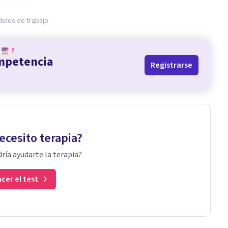
elos de trabajo.
?
ompetencia
Registrarse
ecesito terapia?
ría ayudarte la terapia?
cer el test