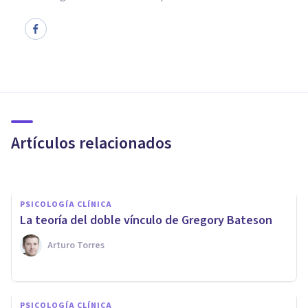
PSICOLOGÍA CLÍNICA
Terapia sistémica: ¿qué es y en
qué principios se basa?
Artículos relacionados
Juan Armando Corbin
PSICOLOGÍA CLÍNICA
La teoría del doble vínculo de Gregory Bateson
Arturo Torres
BIOGRAFÍAS
Virginia Satir: biografía de
PSICOLOGÍA CLÍNICA