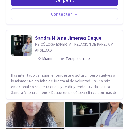
Ver perfil
profesional he acompañado a muchas Familias y Parejas con
distintas problemáticas como el manejo del estrés,
Autoestima, Gestión de la Ira, Depresión, Retos en la Crianza,
Contactar
Codependencia, Celos, entre otros. Cuento con más de 12
años de experiencia en el área de la Salud mental y he
trabajado en distintos contextos clínicos con niños,
Adolescentes y Adultos
Sandra Milena Jimenez Duque
PSICÓLOGA EXPERTA - RELACION DE PAREJA Y
ANSIEDAD
Miami
Terapia online
Has intentado cambiar, entenderte o soltar… pero vuelves a
lo mismo? No es falta de fuerza ni de voluntad. Es una raíz
emocional no resuelta que sigue dirigiendo tu vida. La Dra.
Sandra Milena Jiménez Duque es psicóloga clínica con más de
10 años de experiencia, reconocida como una de las
profesionales más destacadas en el abordaje profundo de la
ansiedad, la baja autoestima, la dependencia emocional y los
conflictos de pareja. Ha trabajado con pacientes en
diferentes países, acompañando procesos complejos. Su
enfoque terapéutico se diferencia por una premisa clara: no