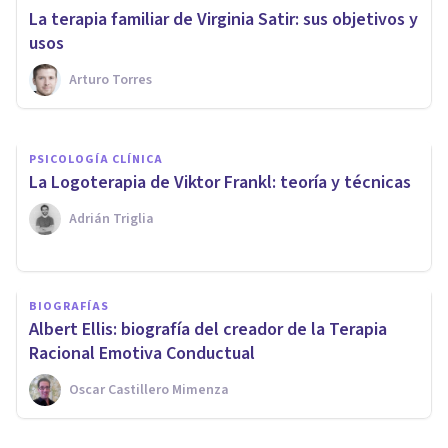
esta pionera de la terapia
La terapia familiar de Virginia Satir: sus objetivos y
familiar
usos
Arturo Torres
Grecia Guzmán Martínez
PSICOLOGÍA CLÍNICA
La Logoterapia de Viktor Frankl: teoría y técnicas
Adrián Triglia
BIOGRAFÍAS
Albert Ellis: biografía del creador de la Terapia
Racional Emotiva Conductual
Oscar Castillero Mimenza