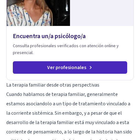
trabaja el síntoma, trabaja la raíz que lo origina. Su
metodología interviene en tres niveles: regulación del
sistema emocional, reprocesamiento de heridas de la
infancia y reestructuración cognitiva profunda, permitiendo
transformar patrones, emociones y decisiones desde su
Encuentra un/a psicólogo/a
origen. Si buscas un proceso superficial, este no es el lugar.
Pero si estás listo(a) para comprender, sanar y transformar la
Consulta profesionales verificados con atención online y
raíz de lo que te ocurre, la Dra. Sandra Milena Jiménez Duque
presencial.
es una de las mejores opciones para acompañarte. Porque
cuando sanas tu mundo interno, cambias tu forma de pensar,
de elegir y de vivir.
Ver profesionales
La terapia familiar desde otras perspectivas
Cuando hablamos de terapia familiar, generalmente
estamos asociandolo a un tipo de tratamiento vinculado a
la corriente sistémica. Sin embargo, y a pesar de que el
desarrollo de la terapia familiar está muy vinculado a esta
corriente de pensamiento, a lo largo de la historia han sido