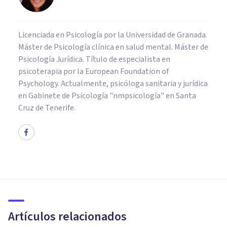
Licenciada en Psicología por la Universidad de Granada.
Máster de Psicología clínica en salud mental. Máster de
Psicología Jurídica. Título de especialista en
psicoterapia por la European Foundation of
Psychology. Actualmente, psicóloga sanitaria y jurídica
en Gabinete de Psicología "nmpsicología" en Santa
Cruz de Tenerife.
PSICOLOGÍA CLÍNICA
Estoy triste: 9 cosas que
puedes hacer cuando te
sientes mal
Artículos relacionados
Xavier Molina