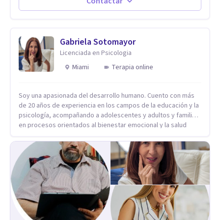
de lunes a sabado. el costo de cada sesión lo acordamos en
Contactar
el primer contacto
Gabriela Sotomayor
Licenciada en Psicologia
Miami
Terapia online
Soy una apasionada del desarrollo humano. Cuento con más
de 20 años de experiencia en los campos de la educación y la
psicología, acompañando a adolescentes y adultos y familias
en procesos orientados al bienestar emocional y la salud
mental. Mi visión es contribuir, a través de mi trabajo, a que
las personas accedan a una vida más digna, plena y con
sentido. Considero que esto es posible cuando
desarrollamos una mayor conciencia de nuestro mundo
interior y de la manera en que nuestras experiencias influyen
en nuestra forma de sentir, pensar y relacionarnos. Mi misión
es ofrecer un espacio de acompañamiento en salud mental
basado en la comprensión, la compasión y el respeto por el
ritmo de cada persona. Integro conocimientos y herramientas