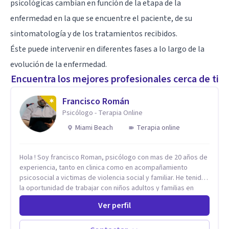
psicológicas cambian en función de la etapa de la
enfermedad en la que se encuentre el paciente, de su
sintomatología y de los tratamientos recibidos.
Éste puede intervenir en diferentes fases a lo largo de la
evolución de la enfermedad.
Encuentra los mejores profesionales cerca de ti
Francisco Román
Psicólogo - Terapia Online
Miami Beach
Terapia online
Hola ! Soy francisco Roman, psicólogo con mas de 20 años de
experiencia, tanto en clinica como en acompañamiento
psicosocial a victimas de violencia social y familiar. He tenido
la oportunidad de trabajar con niños adultos y familias en
todos los espacios y esto me ha dado un una variedad de
Ver perfil
aprendizajes que ahora pongo a tu disposicion. En la
actualidad puedo atenderte de manera presencial y/o virtual,