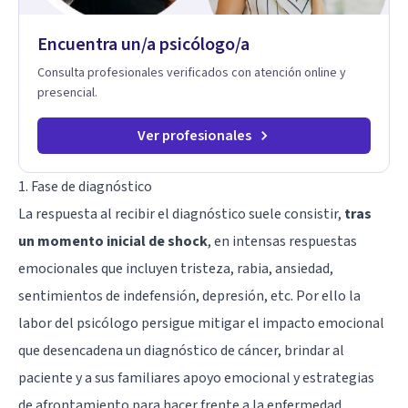
de la psicología con un enfoque informado en trauma para
ayudar a mis clientes a comprender sus conflictos internos,
Encuentra un/a psicólogo/a
fortalecer sus recursos personales, desarrollar nuevas
estrategias de afrontamiento y avanzar con mayor claridad,
Consulta profesionales verificados con atención online y
resiliencia y bienestar. Creo profundamente en la
presencial.
autoconciencia como un camino fundamental para la
transformación personal y para construir una vida más
auténtica y significativa.
Ver profesionales
1. Fase de diagnóstico
La respuesta al recibir el diagnóstico suele consistir,
tras
un momento inicial de shock
, en intensas respuestas
emocionales que incluyen tristeza, rabia, ansiedad,
sentimientos de indefensión, depresión, etc. Por ello la
labor del psicólogo persigue mitigar el impacto emocional
que desencadena un diagnóstico de cáncer, brindar al
paciente y a sus familiares apoyo emocional y estrategias
de afrontamiento para hacer frente a la enfermedad.