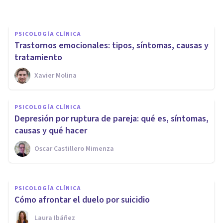
PSICOLOGÍA CLÍNICA
Trastornos emocionales: tipos, síntomas, causas y
tratamiento
Xavier Molina
PSICOLOGÍA CLÍNICA
¿Cómo priorizar nuestra salud
PSICOLOGÍA CLÍNICA
mental al gestionar un proceso
Depresión por ruptura de pareja: qué es, síntomas,
de duelo?
causas y qué hacer
Oscar Castillero Mimenza
Psicobai
PSICOLOGÍA CLÍNICA
Cómo afrontar el duelo por suicidio
Laura Ibáñez