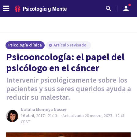
Psicología clínica
Artículo revisado
Psicooncología: el papel del
psicólogo en el cáncer
Intervenir psicológicamente sobre los
pacientes y sus seres queridos ayuda a
reducir su malestar.
Natalia Montoya Nasser
16 abril, 2017 - 21:13
— Actualizado
20 marzo, 2023 - 12:41
CEST