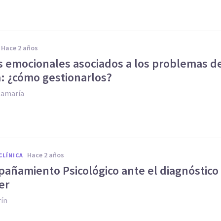
hace 2 años
s emocionales asociados a los problemas d
a: ¿cómo gestionarlos?
tamaría
hace 2 años
CLÍNICA
pañamiento Psicológico ante el diagnóstico
er
rín