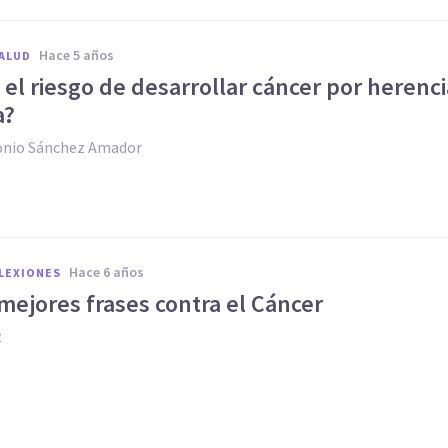
hace 5 años
SALUD
 el riesgo de desarrollar cáncer por herenci
a?
onio Sánchez Amador
hace 6 años
FLEXIONES
mejores frases contra el Cáncer
z