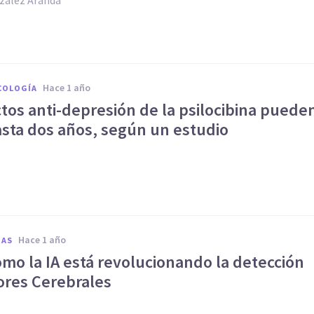
hace 1 año
COLOGÍA
tos anti-depresión de la psilocibina puede
asta dos años, según un estudio
hace 1 año
IAS
omo la IA está revolucionando la detección
res Cerebrales