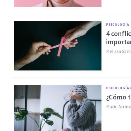
PSICOLOGÍA
4 confli
importa
Melissa San
PSICOLOGÍA 
¿Cómo te
Mario Arrim