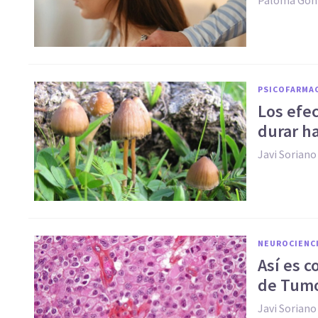
PSICOFARMA
Los efec
durar h
Javi Soriano
NEUROCIENC
Así es c
de Tumo
Javi Soriano