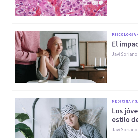
PSICOLOGÍA 
El impa
Javi Soriano
MEDICINA Y 
Los jóv
estilo d
Javi Soriano