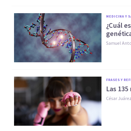
MEDICINA Y 
¿Cuál es
genétic
Samuel Ant
FRASES Y RE
Las 135 
César Juáre