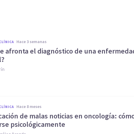
hace 3 semanas
CLÍNICA
e afronta el diagnóstico de una enfermeda
l?
rín
hace 8 meses
CLÍNICA
ación de malas noticias en oncología: cóm
rse psicológicamente
zález Aranda