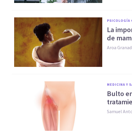
PSICOLOGÍA 
La impor
de mam
Aroa Granad
MEDICINA Y 
Bulto en
tratami
Samuel Ant