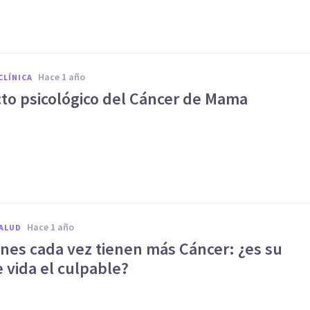
hace 1 año
CLÍNICA
cto psicológico del Cáncer de Mama
hace 1 año
SALUD
enes cada vez tienen más Cáncer: ¿es su
e vida el culpable?