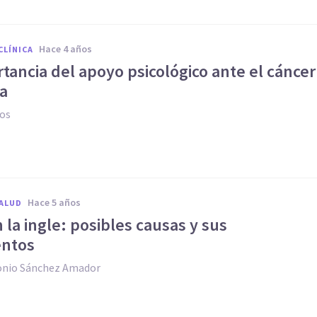
hace 4 años
CLÍNICA
tancia del apoyo psicológico ante el cáncer
a
os
hace 5 años
SALUD
 la ingle: posibles causas y sus
entos
onio Sánchez Amador