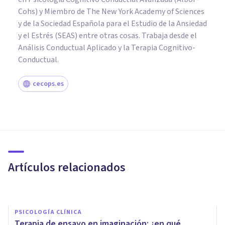
Cohs) y Miembro de The New York Academy of Sciences
y de la Sociedad Española para el Estudio de la Ansiedad
y el Estrés (SEAS) entre otras cosas. Trabaja desde el
Análisis Conductual Aplicado y la Terapia Cognitivo-
Conductual.
cecops.es
PSICOLOGÍA CLÍNICA
Trastorno de Ansiedad
Generalizada: síntomas,
causas y tratamiento
Artículos relacionados
Jonathan García-Allen
PSICOLOGÍA CLÍNICA
Terapia de ensayo en imaginación: ¿en qué