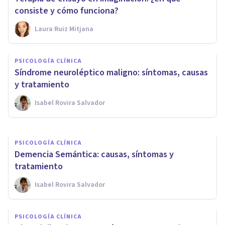
consiste y cómo funciona?
Laura Ruiz Mitjana
PSICOLOGÍA CLÍNICA
​Hiperacusia: definición,
PSICOLOGÍA CLÍNICA
causas, síntomas y
Síndrome neuroléptico maligno: síntomas, causas
tratamientos
y tratamiento
Isabel Rovira Salvador
Oscar Castillero Mimenza
PSICOLOGÍA CLÍNICA
Demencia Semántica: causas, síntomas y
tratamiento
Isabel Rovira Salvador
PSICOLOGÍA CLÍNICA