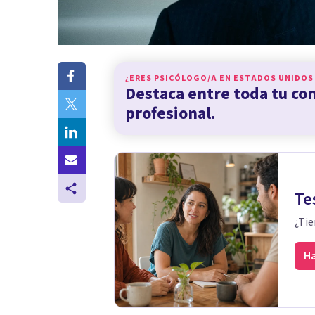
¿ERES PSICÓLOGO/A EN
ESTADOS UNIDOS
Destaca entre toda tu c
profesional.
Te
¿Tie
Ha