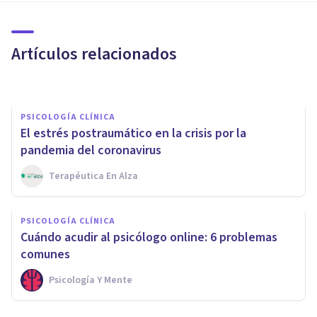
psicológica para afrontar el
adiós
Artículos relacionados
Bertrand Regader
PSICOLOGÍA CLÍNICA
El estrés postraumático en la crisis por la
pandemia del coronavirus
Terapéutica En Alza
PSICOLOGÍA CLÍNICA
PSICOLOGÍA CLÍNICA
La mejor formación en duelo
​Cuándo acudir al psicólogo online: 6 problemas
para psicólogos (5 cursos)
comunes
Psicología Y Mente
Psicología Y Mente