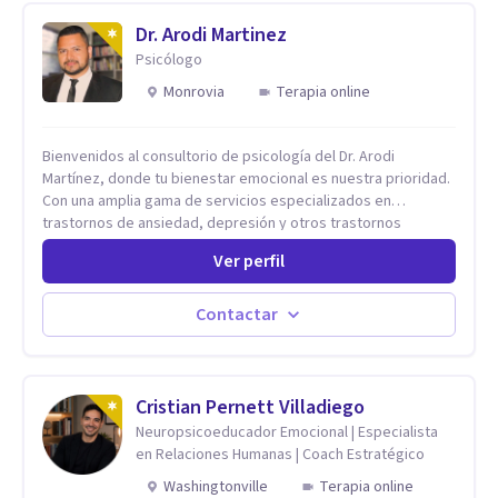
Dr. Arodi Martinez
Psicólogo
Monrovia
Terapia online
Bienvenidos al consultorio de psicología del Dr. Arodi
Martínez, donde tu bienestar emocional es nuestra prioridad.
Con una amplia gama de servicios especializados en
trastornos de ansiedad, depresión y otros trastornos
emocionales, estamos dedicados a ofrecerte el mejor
Ver perfil
tratamiento para mejorar tu salud mental. En nuestro
consultorio, ofrecemos una variedad de terapias y
tratamientos diseñados para satisfacer tus necesidades
Contactar
específicas: Terapia para Trastornos de Ansiedad y
Depresión: Somos expertos en el tratamiento de la ansiedad
y la depresión, utilizando enfoques basados en evidencia
para ayudarte a recuperar tu bienestar emocional. Terapia
Cristian Pernett Villadiego
Individual, de Pareja y Familiar: Trabajamos contigo y tus
Neuropsicoeducador Emocional | Especialista
seres queridos para fortalecer las relaciones y mejorar la
en Relaciones Humanas | Coach Estratégico
dinámica familiar. Evaluaciones Psicológicas y Terapias
Washingtonville
Terapia online
Especializadas: Terapia cognitivo-conductual Terapia de