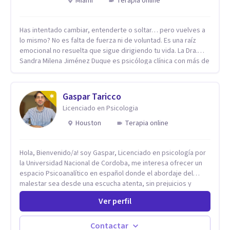
Miami
Terapia online
Has intentado cambiar, entenderte o soltar… pero vuelves a
lo mismo? No es falta de fuerza ni de voluntad. Es una raíz
emocional no resuelta que sigue dirigiendo tu vida. La Dra.
Sandra Milena Jiménez Duque es psicóloga clínica con más de
10 años de experiencia, reconocida como una de las
profesionales más destacadas en el abordaje profundo de la
ansiedad, la baja autoestima, la dependencia emocional y los
Gaspar Taricco
conflictos de pareja. Ha trabajado con pacientes en
Licenciado en Psicologia
diferentes países, acompañando procesos complejos. Su
enfoque terapéutico se diferencia por una premisa clara: no
Houston
Terapia online
trabaja el síntoma, trabaja la raíz que lo origina. Su
metodología interviene en tres niveles: regulación del
Hola, Bienvenido/a! soy Gaspar, Licenciado en psicología por
sistema emocional, reprocesamiento de heridas de la
la Universidad Nacional de Cordoba, me interesa ofrecer un
infancia y reestructuración cognitiva profunda, permitiendo
espacio Psicoanalítico en español donde el abordaje del
transformar patrones, emociones y decisiones desde su
malestar sea desde una escucha atenta, sin prejuicios y
origen. Si buscas un proceso superficial, este no es el lugar.
rescatando lo singular de cada caso, sin caer en etiquetas.
Pero si estás listo(a) para comprender, sanar y transformar la
Ver perfil
Considero que todas las personas en algún momento pueden
raíz de lo que te ocurre, la Dra. Sandra Milena Jiménez Duque
sufrir y cada una por cuestiones particulares, es en mi
es una de las mejores opciones para acompañarte. Porque
espacio donde se le dará un lugar a esas cuestiones
cuando sanas tu mundo interno, cambias tu forma de pensar,
Contactar