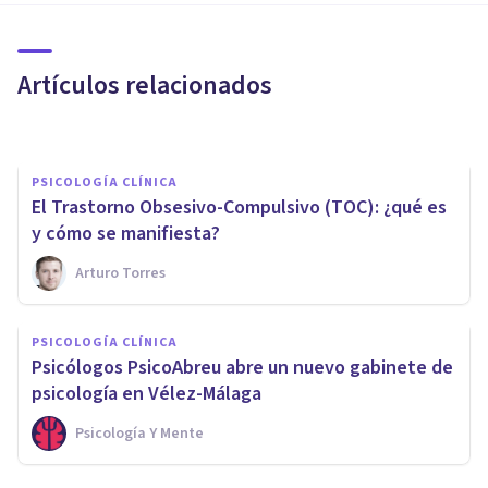
​Los 12 tipos de obsesiones
(síntomas y características)
Artículos relacionados
Juan Armando Corbin
PSICOLOGÍA CLÍNICA
El Trastorno Obsesivo-Compulsivo (TOC): ¿qué es
y cómo se manifiesta?
Arturo Torres
PSICOLOGÍA CLÍNICA
PSICOLOGÍA CLÍNICA
Neurosis obsesiva: síntomas,
Psicólogos PsicoAbreu abre un nuevo gabinete de
causas y tratamiento
psicología en Vélez-Málaga
Psicología Y Mente
Xavier Molina