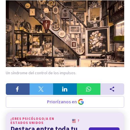
Un síndrome del control de los impulsos.
Priorízanos en
¿ERES PSICÓLOGO/A EN
?
ESTADOS UNIDOS
Destaca entre toda tu