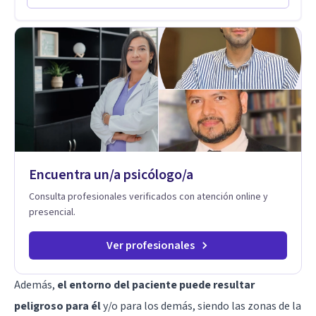
singulares de cada uno, para luego generar cambios. Soy una
de elegir y de vivir.
persona en constante formación, actualmente curso
seminarios, una especialización en psicoanálisis y también
investigo. Siempre en la búsqueda de ser un mejor
profesional.
Encuentra un/a psicólogo/a
Consulta profesionales verificados con atención online y
presencial.
Ver profesionales
Además,
el entorno del paciente puede resultar
peligroso para él
y/o para los demás, siendo las zonas de la