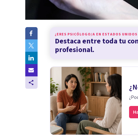
¿ERES PSICÓLOGO/A EN
ESTADOS UNIDOS
Destaca entre toda tu c
profesional.
¿N
¿Pod
Ha