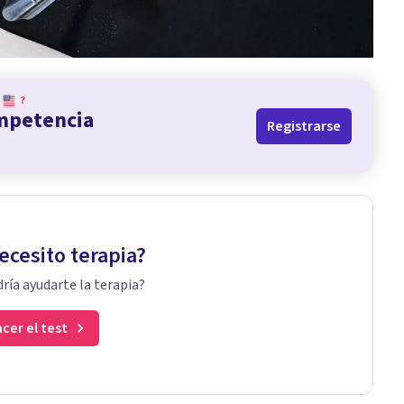
?
ompetencia
Registrarse
ecesito terapia?
ría ayudarte la terapia?
cer el test