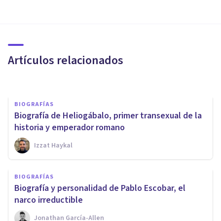
BIOGRAFÍAS
​Biografía de Fritz Perls y sus
aportes a la Psicología
Artículos relacionados
Juan Armando Corbin
BIOGRAFÍAS
Biografía de Heliogábalo, primer transexual de la
historia y emperador romano
Izzat Haykal
BIOGRAFÍAS
BIOGRAFÍAS
Séneca: biografía del célebre
​Biografía y personalidad de Pablo Escobar, el
filósofo estoico
narco irreductible
Jonathan García-Allen
Grecia Guzmán Martínez