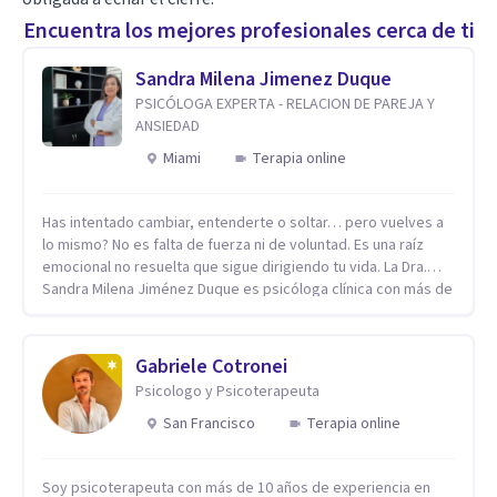
Encuentra los mejores profesionales cerca de ti
Sandra Milena Jimenez Duque
PSICÓLOGA EXPERTA - RELACION DE PAREJA Y
ANSIEDAD
Miami
Terapia online
Has intentado cambiar, entenderte o soltar… pero vuelves a
lo mismo? No es falta de fuerza ni de voluntad. Es una raíz
emocional no resuelta que sigue dirigiendo tu vida. La Dra.
Sandra Milena Jiménez Duque es psicóloga clínica con más de
10 años de experiencia, reconocida como una de las
profesionales más destacadas en el abordaje profundo de la
ansiedad, la baja autoestima, la dependencia emocional y los
Gabriele Cotronei
conflictos de pareja. Ha trabajado con pacientes en
Psicologo y Psicoterapeuta
diferentes países, acompañando procesos complejos. Su
enfoque terapéutico se diferencia por una premisa clara: no
San Francisco
Terapia online
trabaja el síntoma, trabaja la raíz que lo origina. Su
metodología interviene en tres niveles: regulación del
Soy psicoterapeuta con más de 10 años de experiencia en
sistema emocional, reprocesamiento de heridas de la