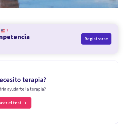
?
ompetencia
Registrarse
ecesito terapia?
ría ayudarte la terapia?
cer el test