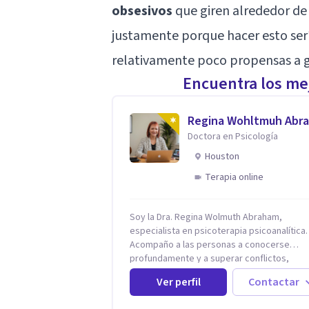
obsesivos
que giren alrededor de
justamente porque hacer esto se
relativamente poco propensas a g
Encuentra los mej
Regina Wohltmuh Abr
Doctora en Psicología
Houston
Terapia online
Soy la Dra. Regina Wolmuth Abraham,
especialista en psicoterapia psicoanalítica.
Acompaño a las personas a conocerse
profundamente y a superar conflictos,
problemas emocionales y traumas que limi
Ver perfil
Contactar
su calidad de vida. He trabajado en recono
instituciones como el Hospital Psiquiátrico