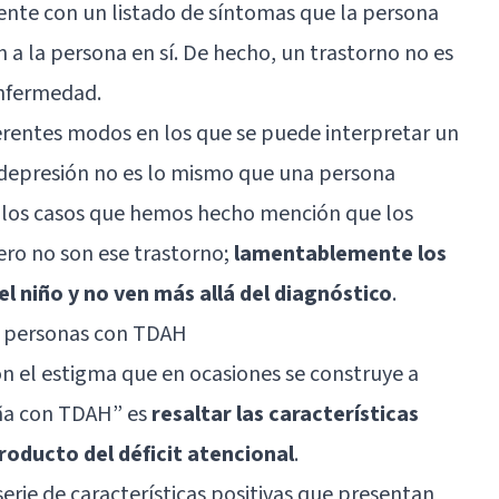
ente con un listado de síntomas que la persona
n a la persona en sí. De hecho, un trastorno
no es
enfermedad
.
erentes modos en los que se puede interpretar un
depresión
no es lo mismo que una persona
 los casos que hemos hecho mención que los
ero no son ese trastorno;
lamentablemente los
l niño y no ven más allá del diagnóstico
.
as personas con TDAH
 el estigma que en ocasiones se construye a
niña con TDAH” es
resaltar las características
roducto del déficit atencional
.
erie de características positivas que presentan