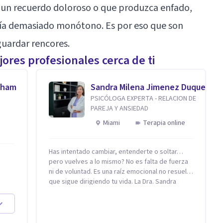
 un recuerdo doloroso o que produzca enfado,
ría demasiado monótono. Es por eso que son
uardar rencores.
ores profesionales cerca de ti
aham
Sandra Milena Jimenez Duque
PSICÓLOGA EXPERTA - RELACION DE
PAREJA Y ANSIEDAD
Miami
Terapia online
Has intentado cambiar, entenderte o soltar…
pero vuelves a lo mismo? No es falta de fuerza
ni de voluntad. Es una raíz emocional no resuelta
que sigue dirigiendo tu vida. La Dra. Sandra
Milena Jiménez Duque es psicóloga clínica con
tan
más de 10 años de experiencia, reconocida
cidas
como una de las profesionales más destacadas
 San
en el abordaje profundo de la ansiedad, la baja