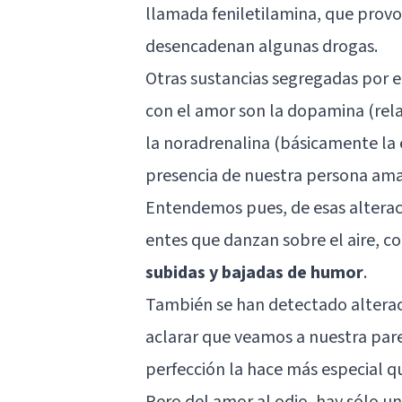
llamada feniletilamina, que provo
desencadenan algunas drogas.
Otras sustancias segregadas por 
con el amor son la
dopamina
(rel
la
noradrenalina
(básicamente la 
presencia de nuestra persona am
Entendemos pues, de esas alter
entes que danzan sobre el aire, co
subidas y bajadas de humor
.
También se han detectado alteraci
aclarar que veamos a nuestra pare
perfección la hace más especial q
Pero del amor al odio, hay sólo u