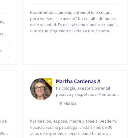
Has intentado cambiar, entenderte o soltar…
pero vuelves a lo mismo? No es falta de fuerza
ni de voluntad. Es una raíz emocional no resuelta
que sigue dirigiendo tu vida. La Dra. Sandra
es,
Milena Jiménez Duque es psicóloga clínica con
s
más de 10 años de experiencia, reconocida
demás
como una de las profesionales más destacadas
en el abordaje profundo de la ansiedad, la baja
autoestima, la dependencia emocional y los
,
conflictos de pareja. Ha trabajado con pacientes
en diferentes países, acompañando procesos
complejos. Su enfoque terapéutico se
Martha Cardenas A
diferencia por una premisa clara: no trabaja el
Psicología, Asesoría parental
síntoma, trabaja la raíz que lo origina. Su
positiva y respetuosa, Mentoria
metodología interviene en tres niveles:
reconexión contigo
Florida
regulación del sistema emocional,
reprocesamiento de heridas de la infancia y
reestructuración cognitiva profunda,
s de
hija de Dios, esposa, madre y abuela. Desde mi
permitiendo transformar patrones, emociones
vocación como psicóloga, unida a más de 30
y decisiones desde su origen. Si buscas un
45
años de experiencia en el mundo familiar y
proceso superficial, este no es el lugar. Pero si