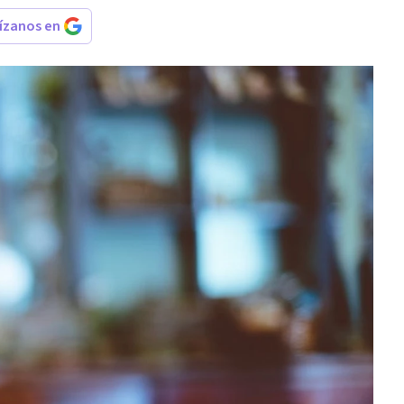
rízanos en