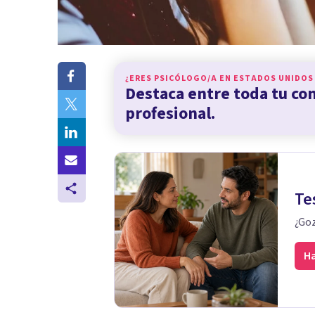
¿ERES PSICÓLOGO/A EN
ESTADOS UNIDOS
Destaca entre toda tu c
profesional.
Te
¿Goz
Ha