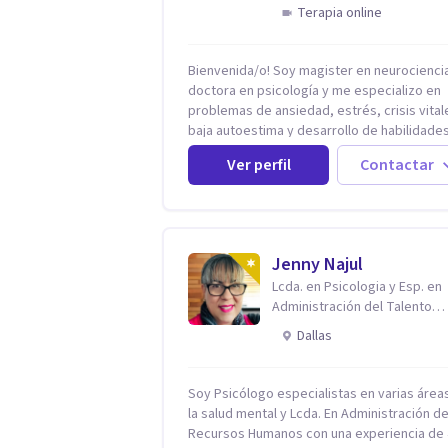
Terapia online
Bienvenida/o! Soy magister en neurociencias,
doctora en psicología y me especializo en
problemas de ansiedad, estrés, crisis vital
baja autoestima y desarrollo de habilidade
para el bienestar emocional (acompaño a
Ver perfil
Contactar
problemáticas como la desregulación
emocional, tendencias perfeccionistas,
liderazgo, problemas de sueño, depresión
entre otras).
Jenny Najul
Lcda. en Psicologia y Esp. en
Administración del Talento
Humano
Dallas
Soy Psicólogo especialistas en varias área
la salud mental y Lcda. En Administración de
Recursos Humanos con una experiencia de 