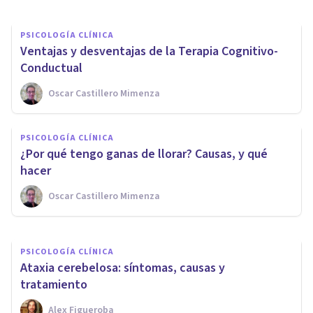
PSICOLOGÍA CLÍNICA
Ventajas y desventajas de la Terapia Cognitivo-
Conductual
Oscar Castillero Mimenza
PSICOLOGÍA CLÍNICA
Vamos a destruir las creencias
PSICOLOGÍA CLÍNICA
que te crean ansiedad: la mesa
¿Por qué tengo ganas de llorar? Causas, y qué
de las ideas
hacer
Oscar Castillero Mimenza
Javier Ares Arranz
PSICOLOGÍA CLÍNICA
Ataxia cerebelosa: síntomas, causas y
tratamiento
Alex Figueroba