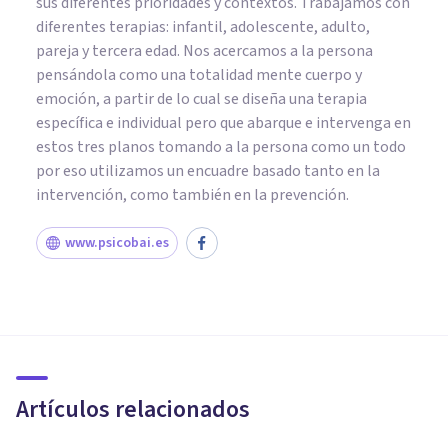
sus diferentes prioridades y contextos. Trabajamos con
diferentes terapias: infantil, adolescente, adulto,
pareja y tercera edad. Nos acercamos a la persona
pensándola como una totalidad mente cuerpo y
emoción, a partir de lo cual se diseña una terapia
específica e individual pero que abarque e intervenga en
estos tres planos tomando a la persona como un todo
por eso utilizamos un encuadre basado tanto en la
intervención, como también en la prevención.
www.psicobai.es
PSICOLOGÍA CLÍNICA
Pensamientos intrusivos: qué
son y cómo eliminar los
negativos
Artículos relacionados
Mariva Psicólogos