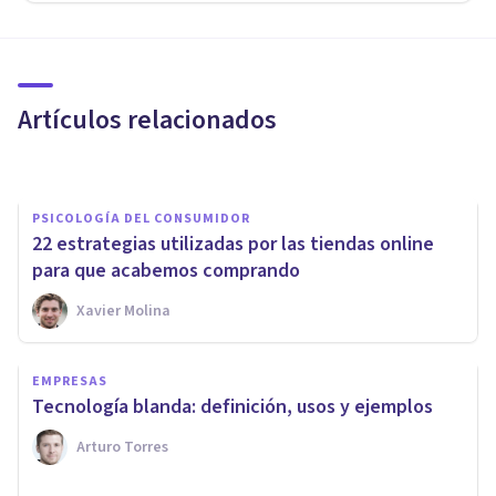
PSICOLOGÍA DEL CONSUMIDOR
​El Neuromarketing tiene
mucho futuro
Artículos relacionados
Xavier Molina
PSICOLOGÍA DEL CONSUMIDOR
22 estrategias utilizadas por las tiendas online
para que acabemos comprando
Xavier Molina
PSICOLOGÍA DEL CONSUMIDOR
Los 28 tipos de publicidad:
EMPRESAS
distintas formas de anunciar
Tecnología blanda: definición, usos y ejemplos
un producto
Arturo Torres
Oscar Castillero Mimenza