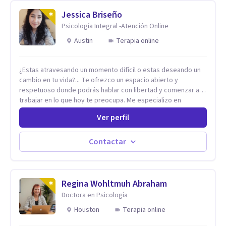
Jessica Briseño
Psicología Integral -Atención Online
Austin
Terapia online
¿Estas atravesando un momento difícil o estas deseando un
cambio en tu vida?... Te ofrezco un espacio abierto y
respetuoso donde podrás hablar con libertad y comenzar a
trabajar en lo que hoy te preocupa. Me especializo en
Trastornos de Ansiedad y a lo largo de mi experiencia
Ver perfil
profesional he acompañado a muchas Familias y Parejas con
distintas problemáticas como el manejo del estrés,
Autoestima, Gestión de la Ira, Depresión, Retos en la Crianza,
Contactar
Codependencia, Celos, entre otros. Cuento con más de 12
años de experiencia en el área de la Salud mental y he
trabajado en distintos contextos clínicos con niños,
Adolescentes y Adultos
Regina Wohltmuh Abraham
Doctora en Psicología
Houston
Terapia online