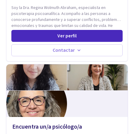
Soy la Dra. Regina Wolmuth Abraham, especialista en
psicoterapia psicoanalítica. Acompaño a las personas a
conocerse profundamente y a superar conflictos, problemas
emocionales y traumas que limitan su calidad de vida. He
trabajado en reconocidas instituciones como el Hospital
Ver perfil
Psiquiátrico San Rafael, Instituto Psiquiátrico MENDAO, San
Bernardino, Hospital Psiquiátrico Infantil y el Centro de
Integración Juvenil. Además, tuve el privilegio de colaborar
Contactar
en comunidades como Olivar del Conde y Xochimilco, lo que
me permitió conocer diversas realidades y necesidades.
Encuentra un/a psicólogo/a